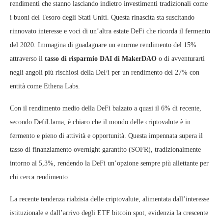
rendimenti che stanno lasciando indietro investimenti tradizionali come
i buoni del Tesoro degli Stati Uniti. Questa rinascita sta suscitando
rinnovato interesse e voci di un’altra estate DeFi che ricorda il fermento
del 2020. Immagina di guadagnare un enorme rendimento del 15%
attraverso il
tasso di risparmio DAI di MakerDAO
o di avventurarti
negli angoli più rischiosi della DeFi per un rendimento del 27% con
entità come Ethena Labs.
Con il rendimento medio della DeFi balzato a quasi il 6% di recente,
secondo DefiLlama, è chiaro che il mondo delle criptovalute è in
fermento e pieno di attività e opportunità. Questa impennata supera il
tasso di finanziamento overnight garantito (SOFR), tradizionalmente
intorno al 5,3%, rendendo la DeFi un’opzione sempre più allettante per
chi cerca rendimento.
La recente tendenza rialzista delle criptovalute, alimentata dall’interesse
istituzionale e dall’arrivo degli ETF bitcoin spot, evidenzia la crescente