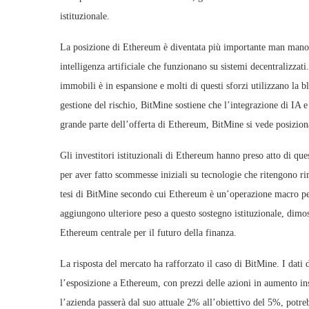
istituzionale.
La posizione di Ethereum è diventata più importante man mano c
intelligenza artificiale che funzionano su sistemi decentralizza
immobili è in espansione e molti di questi sforzi utilizzano la
gestione del rischio, BitMine sostiene che l’integrazione di IA
grande parte dell’offerta di Ethereum, BitMine si vede posizio
Gli investitori istituzionali di Ethereum hanno preso atto di 
per aver fatto scommesse iniziali su tecnologie che ritengono ri
tesi di BitMine secondo cui Ethereum è un’operazione macro pe
aggiungono ulteriore peso a questo sostegno istituzionale, dimos
Ethereum centrale per il futuro della finanza.
La risposta del mercato ha rafforzato il caso di BitMine. I dati
l’esposizione a Ethereum, con prezzi delle azioni in aumento ins
l’azienda passerà dal suo attuale 2% all’obiettivo del 5%, potre