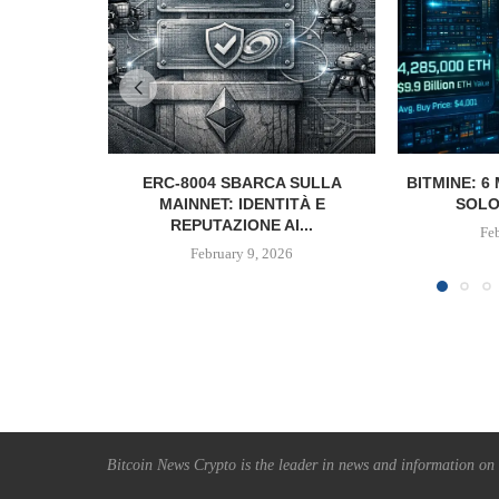
ERC-8004 SBARCA SULLA
BITMINE: 6 
MAINNET: IDENTITÀ E
SOLO
REPUTAZIONE AI...
Fe
February 9, 2026
Bitcoin News Crypto is the leader in news and information on c