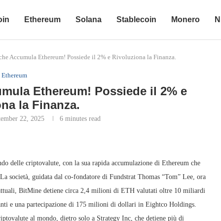
oin
Ethereum
Solana
Stablecoin
Monero
N
 che Accumula Ethereum! Possiede il 2% e Rivoluziona la Finanza.
Ethereum
umula Ethereum! Possiede il 2% e
na la Finanza.
tember 22, 2025
6 minutes read
ndo delle criptovalute, con la sua rapida accumulazione di Ethereum che
. La società, guidata dal co-fondatore di Fundstrat Thomas “Tom” Lee, ora
ttuali, BitMine detiene circa 2,4 milioni di ETH valutati oltre 10 miliardi
anti e una partecipazione di 175 milioni di dollari in Eightco Holdings.
iptovalute al mondo, dietro solo a Strategy Inc, che detiene più di