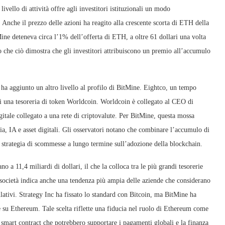
livello di attività offre agli investitori istituzionali un modo
Anche il prezzo delle azioni ha reagito alla crescente scorta di ETH della
Mine deteneva circa l’1% dell’offerta di ETH, a oltre 61 dollari una volta
o che ciò dimostra che gli investitori attribuiscono un premio all’accumulo
 ha aggiunto un altro livello al profilo di BitMine. Eightco, un tempo
 di una tesoreria di token Worldcoin. Worldcoin è collegato al CEO di
itale collegato a una rete di criptovalute. Per BitMine, questa mossa
gia, IA e asset digitali. Gli osservatori notano che combinare l’accumulo di
 strategia di scommesse a lungo termine sull’adozione della blockchain.
 a 11,4 miliardi di dollari, il che la colloca tra le più grandi tesorerie
la società indica anche una tendenza più ampia delle aziende che considerano
ulativi. Strategy Inc ha fissato lo standard con Bitcoin, ma BitMine ha
 su Ethereum. Tale scelta riflette una fiducia nel ruolo di Ethereum come
u smart contract che potrebbero supportare i pagamenti globali e la finanza