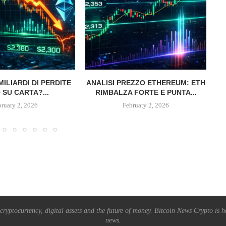
MILIARDI DI PERDITE
ANALISI PREZZO ETHEREUM: ETH
 SU CARTA?...
RIMBALZA FORTE E PUNTA...
bruary 2, 2026
February 2, 2026
ryptocurrency, digital assets and the future of money. Bitcoin News Crypto is he
news.