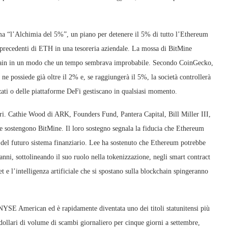
ama “l’Alchimia del 5%”, un piano per detenere il 5% di tutto l’Ethereum
 precedenti di ETH in una tesoreria aziendale. La mossa di BitMine
kchain in un modo che un tempo sembrava improbabile. Secondo CoinGecko,
ne possiede già oltre il 2% e, se raggiungerà il 5%, la società controllerà
ati o delle piattaforme DeFi gestiscano in qualsiasi momento.
itori. Cathie Wood di ARK, Founders Fund, Pantera Capital, Bill Miller III,
ostengono BitMine. Il loro sostegno segnala la fiducia che Ethereum
 del futuro sistema finanziario. Lee ha sostenuto che Ethereum potrebbe
anni, sottolineando il suo ruolo nella tokenizzazione, negli smart contract
t e l’intelligenza artificiale che si spostano sulla blockchain spingeranno
SE American ed è rapidamente diventata uno dei titoli statunitensi più
 dollari di volume di scambi giornaliero per cinque giorni a settembre,