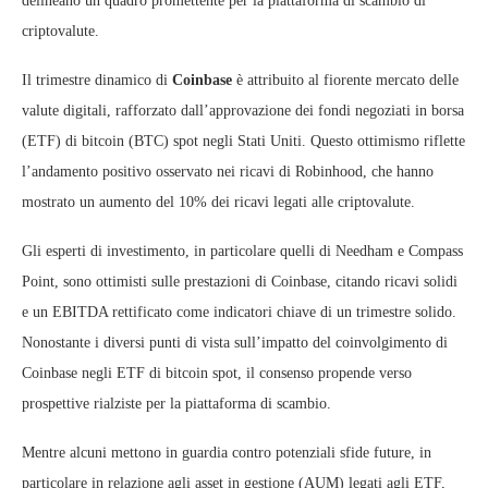
delineano un quadro promettente per la piattaforma di scambio di
criptovalute.
Il trimestre dinamico di
Coinbase
è attribuito al fiorente mercato delle
valute digitali, rafforzato dall’approvazione dei fondi negoziati in borsa
(ETF) di bitcoin (BTC) spot negli Stati Uniti. Questo ottimismo riflette
l’andamento positivo osservato nei ricavi di Robinhood, che hanno
mostrato un aumento del 10% dei ricavi legati alle criptovalute.
Gli esperti di investimento, in particolare quelli di Needham e Compass
Point, sono ottimisti sulle prestazioni di Coinbase, citando ricavi solidi
e un EBITDA rettificato come indicatori chiave di un trimestre solido.
Nonostante i diversi punti di vista sull’impatto del coinvolgimento di
Coinbase negli ETF di bitcoin spot, il consenso propende verso
prospettive rialziste per la piattaforma di scambio.
Mentre alcuni mettono in guardia contro potenziali sfide future, in
particolare in relazione agli asset in gestione (AUM) legati agli ETF,