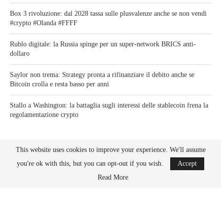
Box 3 rivoluzione: dal 2028 tassa sulle plusvalenze anche se non vendi
#crypto #Olanda #FFFF
Rublo digitale: la Russia spinge per un super-network BRICS anti-
dollaro
Saylor non trema: Strategy pronta a rifinanziare il debito anche se
Bitcoin crolla e resta basso per anni
Stallo a Washington: la battaglia sugli interessi delle stablecoin frena la
regolamentazione crypto
This website uses cookies to improve your experience. We'll assume
you're ok with this, but you can opt-out if you wish.
Accept
Read More
Bitcoin News Crypto is the leader in news and information on cryptocurrency, digital
assets and the future of money. Bitcoin News Crypto is here to help you with learning
the latest crypto news and bitcoin news.
BACK TO TOP