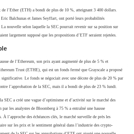
x de l’Ether (ETH) a bondi de plus de 10 %, atteignant 3 400 dollars.
Eric Balchunas et James Seyffart, ont porté leurs probabilités
 nouvelle selon laquelle la SEC pourrait revenir sur sa position sur
vaient largement supposé que les propositions d’ETF seraient rejetées.
ble
hausse de l’Ethereum, son prix ayant augmenté de plus de 5 % et
e Ethereum Trust (ETHE), qui est un fonds fermé que Grayscale a proposé
ignificative. Le fonds se négociait avec une décote de plus de 20 % par
 contre l’approbation de la SEC, mais il a bondi de plus de 23 % lundi.
a SEC a créé une vague d’optimisme et d’activité sur le marché des
n par les analystes de Bloomberg à 75 % a entraîné une hausse
. À l’approche des échéances clés, le marché surveille de près les
re sur les prix et le sentiment général dans l’industrie des crypto-
irement de la SEC sur les approbations d’ETF ont ajouté une nouvelle