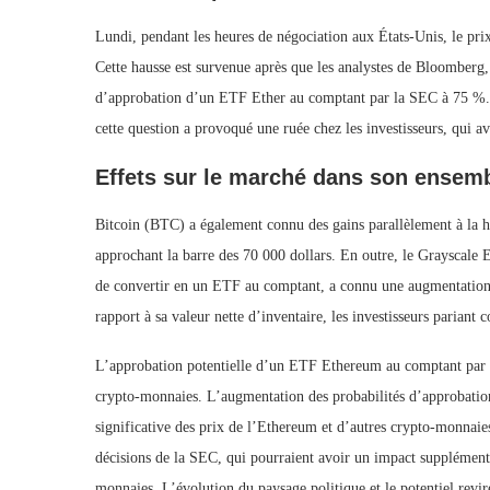
Lundi, pendant les heures de négociation aux États-Unis, le pri
Cette hausse est survenue après que les analystes de Bloomberg, 
d’approbation d’un ETF Ether au comptant par la SEC à 75 %. La
cette question a provoqué une ruée chez les investisseurs, qui a
Effets sur le marché dans son ensem
Bitcoin (BTC) a également connu des gains parallèlement à la 
approchant la barre des 70 000 dollars. En outre, le Grayscal
de convertir en un ETF au comptant, a connu une augmentation s
rapport à sa valeur nette d’inventaire, les investisseurs pariant
L’approbation potentielle d’un ETF Ethereum au comptant par l
crypto-monnaies. L’augmentation des probabilités d’approbatio
significative des prix de l’Ethereum et d’autres crypto-monnaies
décisions de la SEC, qui pourraient avoir un impact supplémentai
monnaies. L’évolution du paysage politique et le potentiel rev