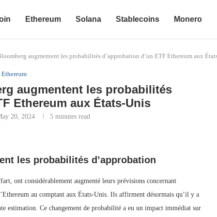
oin
Ethereum
Solana
Stablecoins
Monero
Bloomberg augmentent les probabilités d’approbation d’un ETF Ethereum aux État
Ethereum
rg augmentent les probabilités
TF Ethereum aux États-Unis
May 20, 2024
5 minutes read
nt les probabilités d’approbation
art, ont considérablement augmenté leurs prévisions concernant
’Ethereum au comptant aux États-Unis. Ils affirment désormais qu’il y a
te estimation. Ce changement de probabilité a eu un impact immédiat sur