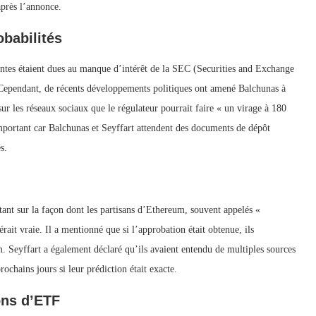
près l’annonce.
obabilités
dentes étaient dues au manque d’intérêt de la SEC (Securities and Exchange
ependant, de récents développements politiques ont amené Balchunas à
ur les réseaux sociaux que le régulateur pourrait faire « un virage à 180
mportant car Balchunas et Seyffart attendent des documents de dépôt
s.
ntant sur la façon dont les partisans d’Ethereum, souvent appelés «
rait vraie. Il a mentionné que si l’approbation était obtenue, ils
. Seyffart a également déclaré qu’ils avaient entendu de multiples sources
ochains jours si leur prédiction était exacte.
ons d’ETF