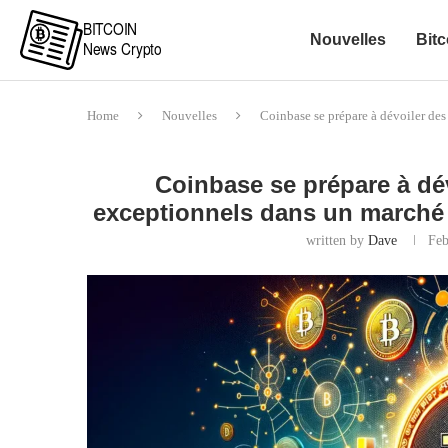
Nouvelles
Bitc
Home
Nouvelles
Coinbase se prépare à dévoiler des
Coinbase se prépare à dév
exceptionnels dans un marché 
written by
Dave
Feb