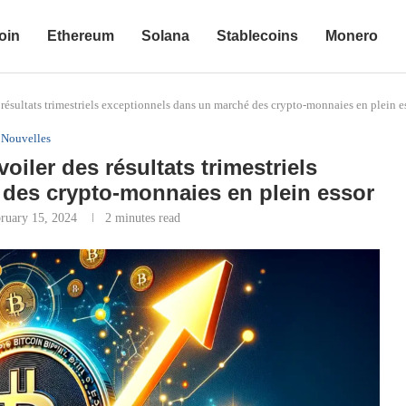
oin
Ethereum
Solana
Stablecoins
Monero
 résultats trimestriels exceptionnels dans un marché des crypto-monnaies en plein e
Nouvelles
oiler des résultats trimestriels
des crypto-monnaies en plein essor
ruary 15, 2024
2 minutes read