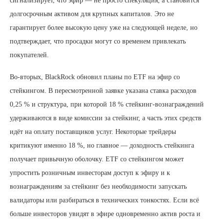
сигнализирует, что эфир — не просто спекуляция, а становится
долгосрочным активом для крупных капиталов. Это не
гарантирует более высокую цену уже на следующей неделе, но
подтверждает, что просадки могут со временем привлекать
покупателей.
Во-вторых, BlackRock обновил планы по ETF на эфир со
стейкингом. В пересмотренной заявке указана ставка расходов
0,25 % и структура, при которой 18 % стейкинг-вознаграждений
удерживаются в виде комиссии за стейкинг, а часть этих средств
идёт на оплату поставщиков услуг. Некоторые трейдеры
критикуют именно 18 %, но главное — доходность стейкинга
получает привычную оболочку. ETF со стейкингом может
упростить розничным инвесторам доступ к эфиру и к
вознаграждениям за стейкинг без необходимости запускать
валидаторы или разбираться в технических тонкостях. Если всё
больше инвесторов увидят в эфире одновременно актив роста и