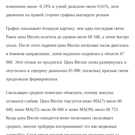
изменение около -0,19% и узкий диапазон около 0,61%, хотя
движение на правой стороне графика выглядело резким.
График показывает большую картину, чем одна последняя свеча.
Ранее цена Bitcoin взлетела до уровня около 68 348, а затем быстро
упала. После этого падения цена Bitcoin несколько часов двигалась
в боковом направлении, затем медленно поднялась к области 67
000. Этот отскок не продлился. Цена Bitcoin снова развернулась и
опустилась в середину диапазона 65 000, поскольку красные свечи
продолжали формироваться.
Скользящие средние помогают объяснить, почему импульс
оставался слабым. Цена Bitcoin торгуется ниже MA(7) около 66
049, ниже MA(25) около 66 606 и ниже MA(99) около 66 753.
Когда цена Bitcoin находится ниже нескольких скользящих
средних, многие трейдеры воспринимают это как медвежью
настройку. Скользящая средняя отслеживает среднюю цену за