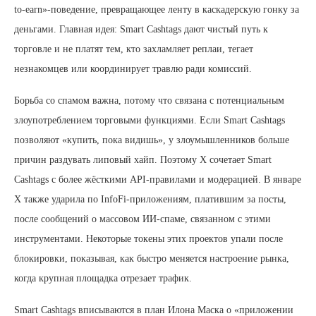
to-earn»-поведение, превращающее ленту в каскадерскую гонку за
деньгами. Главная идея: Smart Cashtags дают чистый путь к
торговле и не платят тем, кто захламляет реплаи, тегает
незнакомцев или координирует травлю ради комиссий.
Борьба со спамом важна, потому что связана с потенциальным
злоупотреблением торговыми функциями. Если Smart Cashtags
позволяют «купить, пока видишь», у злоумышленников больше
причин раздувать липовый хайп. Поэтому X сочетает Smart
Cashtags с более жёсткими API-правилами и модерацией. В январе
X также ударила по InfoFi-приложениям, платившим за посты,
после сообщений о массовом ИИ-спаме, связанном с этими
инструментами. Некоторые токены этих проектов упали после
блокировки, показывая, как быстро меняется настроение рынка,
когда крупная площадка отрезает трафик.
Smart Cashtags вписываются в план Илона Маска о «приложении