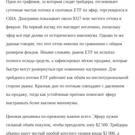
Один из графиков, за которым следят трейдеры, отслеживает
суточные чистые потоки в спотовых ETF на эфир, торгующихся в
США. Диаграмма показывает около $327 млн чистого оттока в
феврале. На первый взгляд это выглядит негативно, поскольку
эфир всё ещё далеко от исторического максимума. Однако те же
данные говорят, что этот отток невелик по сравнению с общим
размером фондов. Иными словами, рынок ETF не испытал
полного исхода средств, а зафиксировал лёгкие продажи, которые
быстро могут развернуться при изменении настроения. Для
трейдинга потоки ETF работают как объём на институциональной
стороне рынка. Красные дни по потокам совпадают с давлением
на продажу, тогда как устойчивые притоки помогают эфиру
выстраивать более высокие минимумы.
Ценовая динамика по-прежнему важнее всего. Эфиру нужен
сильный объём покупок, чтобы преодолеть зону $2 500. Трейдеры
обычно ищут чистый пробой круглого уровня вроде $2 000, а