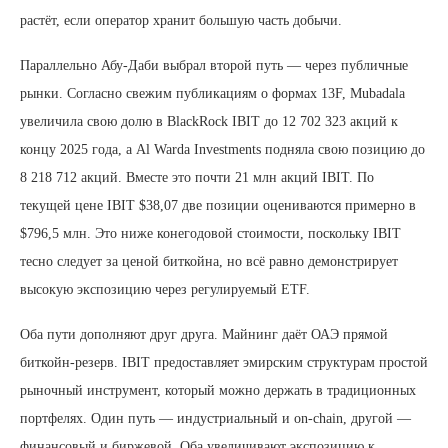
растёт, если оператор хранит большую часть добычи.
Параллельно Абу-Даби выбрал второй путь — через публичные
рынки. Согласно свежим публикациям о формах 13F, Mubadala
увеличила свою долю в BlackRock IBIT до 12 702 323 акций к
концу 2025 года, а Al Warda Investments подняла свою позицию до
8 218 712 акций. Вместе это почти 21 млн акций IBIT. По
текущей цене IBIT $38,07 две позиции оцениваются примерно в
$796,5 млн. Это ниже конегодовой стоимости, поскольку IBIT
тесно следует за ценой биткойна, но всё равно демонстрирует
высокую экспозицию через регулируемый ETF.
Оба пути дополняют друг друга. Майнинг даёт ОАЭ прямой
биткойн-резерв. IBIT предоставляет эмирским структурам простой
рыночный инструмент, который можно держать в традиционных
портфелях. Один путь — индустриальный и on-chain, другой —
финансовый и биржевой. Оба увеличивают экспозицию к