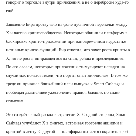
говорит о торговле внутри приложения, а не о переброске куда-то
ещё.
Заявление Бира прозвучало на фоне публичной перепалки между
X и частью криптосообщества. Некоторые обвинили платформу в
блокировке крипто-приложений при одновременном недостатке
нативных крипто-функций. Бир ответил, что хочет роста крипты в
X, но не роста, опирающегося на спам, рейды и преследования.
По его словам, некоторые приложения стимулируют нападки на
случайных пользователей, что портит опыт миллионам. В том же
треде он привязал ближайший план выпуска к Smart Cashtags и
пообещал дальнейшее ужесточение правил, бьющих по спам-
стимулам.
Это создаёт явный раскол в стратегии X. С одной стороны, Smart
Cashtags углубляют X в финтех, встраивая торговлю акциями и
криптой в ленту. С другой — платформа пытается сократить «post-