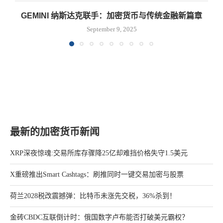
GEMINI 纳斯达克联手：加密货币与传统金融新篇章
September 9, 2025
最新的加密货币新闻
XRP深夜惊魂:交易所库存骤降25亿却难挡价格失守1.5美元
X重磅推出Smart Cashtags：刷推同时一键交易加密与股票
荷兰2028税改震撼弹：比特币未涨先交税，36%杀到！
金砖CBDC互联倒计时：俄国数字卢布能否打破美元霸权？