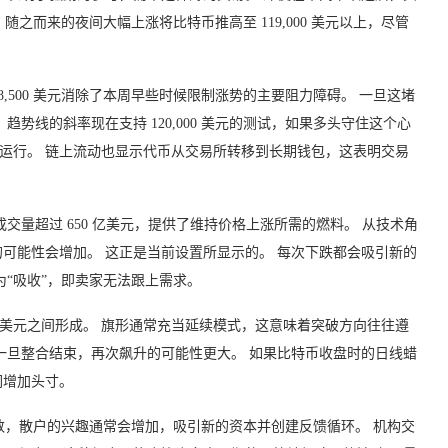
。 随之而来的夜间大幅上涨将比特币推高至 119,000 美元以上，尽管
8,500 美元消除了本周早些时候限制涨势的主要阻力障碍。 一旦这堵
势线的斜率现在支持 120,000 美元的测试，如果多头守住这个心
000 美元运行。 链上流动也显示代币从交易所转移到长期钱包，这表明交易
交量超过 650 亿美元，提供了维持价格上涨所需的燃料。 从技术角
可能性会增加。 这正是当前设置所显示的。 每次下跌都会吸引新的
为“吸收”，即卖家无法跟上需求。
9,000 美元之间形成。 旗形通常充当延续模式，这意味着突破方向往往遵
一旦整合结束，再次飙升的可能性更大。 如果比特币收盘时的日线蜡
们增加头寸。
元等整数，散户的兴趣通常会增加，吸引新的资本并创建反馈循环。 机构交