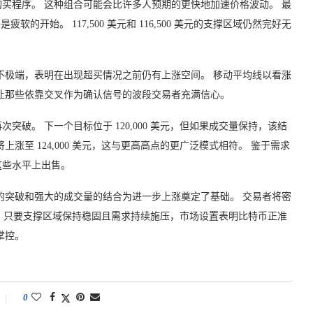
买程序。 这种组合可能会比许多人预期的更快地加速价格波动。 最
疲软的开始。 117,500 美元和 116,500 美元的支撑区域仍然完好无
不极端，表明在出现超买情况之前仍有上涨空间。 移动平均线以看涨
让那些依靠交叉作为确认信号的波段交易者充满信心。
破。 下一个目标位于 120,000 美元，但如果成交量保持，该结
涨至 124,000 美元，这与更高高点的更广泛模式相符。 鉴于需求
这些水平上出售。
的突破和强大的成交量的结合为进一步上涨奠定了基础。 交易者将密
结果。 只要支撑区域保持稳固且需求持续施压，市场设置表明比特币正准
掌控。
0