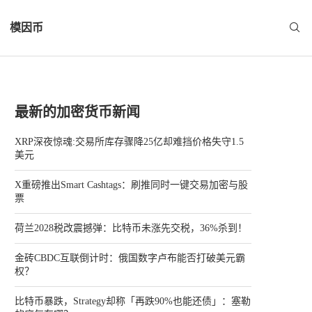
模因币
最新的加密货币新闻
XRP深夜惊魂:交易所库存骤降25亿却难挡价格失守1.5
美元
X重磅推出Smart Cashtags：刷推同时一键交易加密与股
票
荷兰2028税改震撼弹：比特币未涨先交税，36%杀到！
金砖CBDC互联倒计时：俄国数字卢布能否打破美元霸
权？
比特币暴跌，Strategy却称「再跌90%也能还债」：塞勒