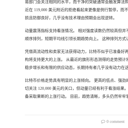
易部门会关注相同的水平，而干净的突破通常会触发算法购
近在 119,000 美元附近的拒绝看起来更像是例行暂停，而不是
损且防御良好，几乎没有技术理由预期会出现逆转。
动量震荡指标支持看涨情况。 相对强度读数仍然较高但并
顺序排列，短期平均线引领长期趋势向上。 这种排列方式
凭借高流动性和卖家无法获得动力，比特币似乎已准备好再次突
构将支持更大的上涨。 从最近的旗形形态测得的走势预计将上
稳步增长和有限的供应动态，长期持有者几乎没有动力在
比特币价格走势具有明显的上涨倾向。 更高的低点、强劲
切关注 120,000 美元的关口，但动量已经有利于看涨
备采取果断的上涨行动。 目前，趋势清晰，多头仍然牢牢
0 comment