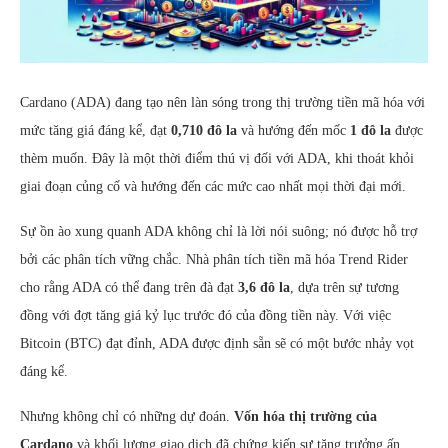
Cardano (ADA) đang tạo nên làn sóng trong thị trường tiền mã hóa với
mức tăng giá đáng kể, đạt
0,710 đô la
và hướng đến mốc
1 đô la
được
thèm muốn. Đây là một thời điểm thú vị đối với ADA, khi thoát khỏi
giai đoạn củng cố và hướng đến các mức cao nhất mọi thời đại mới.
Sự ồn ào xung quanh ADA không chỉ là lời nói suông; nó được hỗ trợ
bởi các phân tích vững chắc. Nhà phân tích tiền mã hóa Trend Rider
cho rằng ADA có thể đang trên đà đạt
3,6 đô la
, dựa trên sự tương
đồng với đợt tăng giá kỷ lục trước đó của đồng tiền này. Với việc
Bitcoin (BTC) đạt đỉnh, ADA được định sẵn sẽ có một bước nhảy vọt
đáng kể.
Nhưng không chỉ có những dự đoán.
Vốn hóa thị trường của
Cardano
và khối lượng giao dịch đã chứng kiến sự tăng trưởng ấn