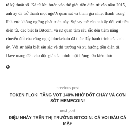
tệ kỹ thuật số. Kể từ khi bước vào thế giới tiền điện tử vào năm 2015,
anh ấy đã trở thành một người quan sát và tham gia nhiệt thành trong
lĩnh vực không ngừng phát triển này. Sự say mê của anh ấy đối với tiền
điện tử, đặc biệt là Bitcoin, và sự quan tâm sâu sắc đến tiềm năng
chuyển đổi của công nghệ blockchain đã thúc đẩy hành trình của anh
ấy. Với sự hiểu biết sâu sắc về thị trường và xu hướng tiền điện tử,
Dave mang đến cho độc giả của mình một lượng lớn kiến thức.
previous post
TOKEN FLOKI TĂNG VỌT 140% NHỜ ĐỐT CHÁY VÀ CƠN
SỐT MEMECOIN!
next post
ĐIỆU NHẢY TRÊN THỊ TRƯỜNG BITCOIN: CÁ VOI ĐẤU CÁ
MẬP