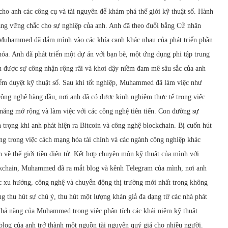
cho anh các công cụ và tài nguyên để khám phá thế giới kỹ thuật số. Hành
ảng vững chắc cho sự nghiệp của anh. Anh đã theo đuổi bằng Cử nhân
 Muhammed đã đắm mình vào các khía cạnh khác nhau của phát triển phần
óa. Anh đã phát triển một dự án với bạn bè, một ứng dụng phi tập trung
ận được sự công nhận rộng rãi và khơi dậy niềm đam mê sâu sắc của anh
ểm duyệt kỹ thuật số. Sau khi tốt nghiệp, Muhammed đã làm việc như
ng nghệ hàng đầu, nơi anh đã có được kinh nghiệm thực tế trong việc
 năng mở rộng và làm việc với các công nghệ tiên tiến. Con đường sự
trọng khi anh phát hiện ra Bitcoin và công nghệ blockchain. Bị cuốn hút
ung trong việc cách mạng hóa tài chính và các ngành công nghiệp khác
về thế giới tiền điện tử. Kết hợp chuyên môn kỹ thuật của mình với
kchain, Muhammed đã ra mắt blog và kênh Telegram của mình, nơi anh
các xu hướng, công nghệ và chuyển động thị trường mới nhất trong không
ng thu hút sự chú ý, thu hút một lượng khán giả đa dạng từ các nhà phát
Khả năng của Muhammed trong việc phân tích các khái niệm kỹ thuật
blog của anh trở thành một nguồn tài nguyên quý giá cho nhiều người.