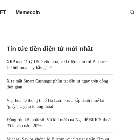
FT
Memecoin
Tin tức tiền điện tử mới nhất
XRP mất 11 tỷ USD vốn hóa, 700 triệu coin rời Binance:
Cơ hội mua hay bẫy gấu?
X ra mắt Smart Cashtags: phím tắt đầu tư ngay trên dòng
thời gian
Việt hóa hệ thống thuế Hà Lan: box 3 sắp đánh thuế lãi
‘giấy’, crypto không thoát
Đồng rúp kỹ thuật số: Vũ khí mới của Nga để BRICS thoát
đô la vào năm 2026
Michael Saylor không lo Bitcoin rơi: Strategy vẫn cầm cự