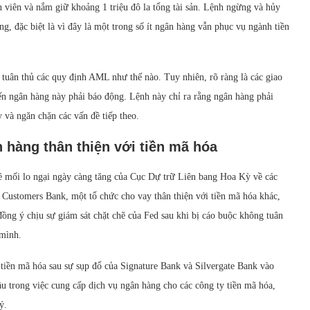
 viên và nắm giữ khoảng 1 triệu đô la tổng tài sản. Lệnh ngừng và hủy
, đặc biệt là vì đây là một trong số ít ngân hàng vẫn phục vụ ngành tiền
g tuân thủ các quy định AML như thế nào. Tuy nhiên, rõ ràng là các giao
ến ngân hàng này phải báo động. Lệnh này chỉ ra rằng ngân hàng phải
 và ngăn chặn các vấn đề tiếp theo.
 hàng thân thiện với tiền mã hóa
ề mối lo ngại ngày càng tăng của Cục Dự trữ Liên bang Hoa Kỳ về các
 Customers Bank, một tổ chức cho vay thân thiện với tiền mã hóa khác,
 đồng ý chịu sự giám sát chặt chẽ của Fed sau khi bị cáo buộc không tuân
 mình.
tiền mã hóa sau sự sụp đổ của Signature Bank và Silvergate Bank vào
u trong việc cung cấp dịch vụ ngân hàng cho các công ty tiền mã hóa,
ý.