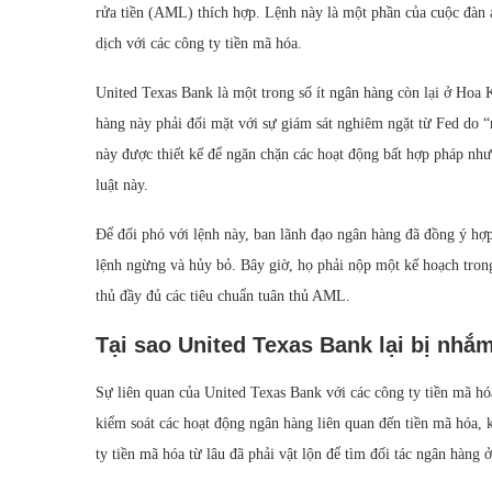
rửa tiền (AML) thích hợp. Lệnh này là một phần của cuộc đàn 
dịch với các công ty tiền mã hóa.
United Texas Bank là một trong số ít ngân hàng còn lại ở Hoa 
hàng này phải đối mặt với sự giám sát nghiêm ngặt từ Fed do “
này được thiết kế để ngăn chặn các hoạt động bất hợp pháp như
luật này.
Để đối phó với lệnh này, ban lãnh đạo ngân hàng đã đồng ý hợp 
lệnh ngừng và hủy bỏ. Bây giờ, họ phải nộp một kế hoạch tron
thủ đầy đủ các tiêu chuẩn tuân thủ AML.
Tại sao United Texas Bank lại bị nhắm
Sự liên quan của United Texas Bank với các công ty tiền mã h
kiểm soát các hoạt động ngân hàng liên quan đến tiền mã hóa, 
ty tiền mã hóa từ lâu đã phải vật lộn để tìm đối tác ngân hàng 