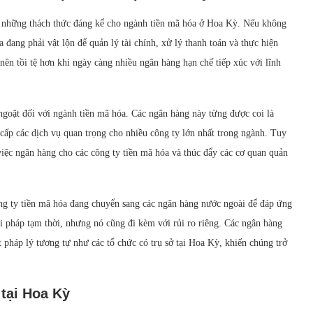
ra những thách thức đáng kể cho ngành tiền mã hóa ở Hoa Kỳ. Nếu không
a đang phải vật lộn để quản lý tài chính, xử lý thanh toán và thực hiện
 nên tồi tệ hơn khi ngày càng nhiều ngân hàng hạn chế tiếp xúc với lĩnh
ngoặt đối với ngành tiền mã hóa. Các ngân hàng này từng được coi là
ấp các dịch vụ quan trọng cho nhiều công ty lớn nhất trong ngành. Tuy
việc ngân hàng cho các công ty tiền mã hóa và thúc đẩy các cơ quan quản
ông ty tiền mã hóa đang chuyển sang các ngân hàng nước ngoài để đáp ứng
ải pháp tạm thời, nhưng nó cũng đi kèm với rủi ro riêng. Các ngân hàng
pháp lý tương tự như các tổ chức có trụ sở tại Hoa Kỳ, khiến chúng trở
tại Hoa Kỳ