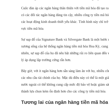
Cuộc đàn áp các ngân hàng thân thiện với tiền mã hóa đã tạo 
có các đối tác ngân hàng đáng tin cậy, nhiều công ty tiền mã hó
các hoạt động kinh doanh thiết yếu khác. Tình hình này chỉ trở
vực tiền mã hóa.
Sự sụp đổ của Signature Bank và Silvergate Bank là một bước 
xương sống của hệ thống ngân hàng tiền mã hóa Hoa Kỳ, cung c
nhiên, sự sụp đổ của họ đã nêu bật những rủi ro liên quan đến 
lý áp dụng lập trường cứng rắn hơn.
Bây giờ, với ít ngân hàng hơn sẵn sàng làm ăn với họ, nhiều c
các nhu cầu tài chính của họ. Mặc dù điều này có thể là một gi
nước ngoài có thể không cung cấp mức độ bảo vệ hoặc giám sát 
thành lựa chọn kém ổn định hơn cho các công ty tiền mã hóa.
Tương lai của ngân hàng tiền mã hóa 