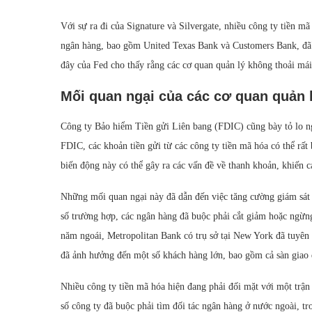
Với sự ra đi của Signature và Silvergate, nhiều công ty tiền 
ngân hàng, bao gồm United Texas Bank và Customers Bank, đã 
đây của Fed cho thấy rằng các cơ quan quản lý không thoải má
Mối quan ngại của các cơ quan quản 
Công ty Bảo hiểm Tiền gửi Liên bang (FDIC) cũng bày tỏ lo ng
FDIC, các khoản tiền gửi từ các công ty tiền mã hóa có thể rất
biến động này có thể gây ra các vấn đề về thanh khoản, khiến 
Những mối quan ngại này đã dẫn đến việc tăng cường giám sát 
số trường hợp, các ngân hàng đã buộc phải cắt giảm hoặc ngừng
năm ngoái, Metropolitan Bank có trụ sở tại New York đã tuyên
đã ảnh hưởng đến một số khách hàng lớn, bao gồm cả sàn giao 
Nhiều công ty tiền mã hóa hiện đang phải đối mặt với một trận
số công ty đã buộc phải tìm đối tác ngân hàng ở nước ngoài, t