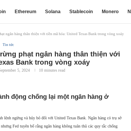
oin
Ethereum
Solana
Stablecoin
Monero
N
hạt ngân hàng thân thiện với tiền mã hóa: United Texas Bank trong vòng xoáy
Tin tức
rừng phạt ngân hàng thân thiện với
Texas Bank trong vòng xoáy
September 5, 2024
10 minutes read
ành động chống lại một ngân hàng ở
h lệnh ngừng và hủy bỏ đối với United Texas Bank. Ngân hàng có trụ sở
a, nhưng Fed tuyên bố rằng ngân hàng không tuân thủ các quy tắc chống