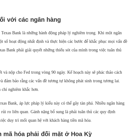
ối với các ngân hàng
d Texas Bank là những hành động pháp lý nghiêm trọng. Khi một ngân
t số hoạt động nhất định và thực hiện các bước để khắc phục mọi vấn đề
as Bank phải giải quyết những thiếu sót của mình trong việc tuân thủ
ết và nộp cho Fed trong vòng 90 ngày. Kế hoạch này sẽ phác thảo cách
à đảm bảo rằng các vấn đề tương tự không phát sinh trong tương lai.
m chí nghiêm khắc hơn.
exas Bank, áp lực pháp lý kiểu này có thể gây tàn phá. Nhiều ngân hàng
 rủi ro liên quan. Gánh nặng bổ sung là phải tuân thủ các quy định
iệc duy trì mối quan hệ với khách hàng tiền mã hóa.
n mã hóa phải đối mặt ở Hoa Kỳ