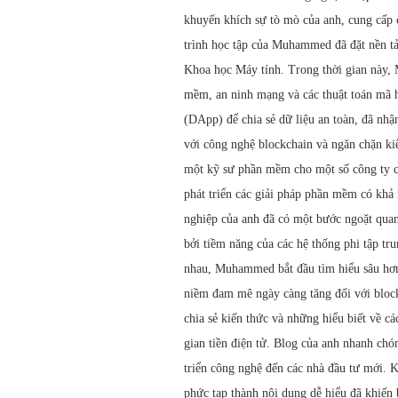
khuyến khích sự tò mò của anh, cung cấp 
trình học tập của Muhammed đã đặt nền t
Khoa học Máy tính. Trong thời gian này,
mềm, an ninh mạng và các thuật toán mã h
(DApp) để chia sẻ dữ liệu an toàn, đã nh
với công nghệ blockchain và ngăn chặn ki
một kỹ sư phần mềm cho một số công ty cô
phát triển các giải pháp phần mềm có khả
nghiệp của anh đã có một bước ngoặt quan 
bởi tiềm năng của các hệ thống phi tập tr
nhau, Muhammed bắt đầu tìm hiểu sâu hơn 
niềm đam mê ngày càng tăng đối với bloc
chia sẻ kiến thức và những hiểu biết về 
gian tiền điện tử. Blog của anh nhanh chó
triển công nghệ đến các nhà đầu tư mới. 
phức tạp thành nội dung dễ hiểu đã khiến 