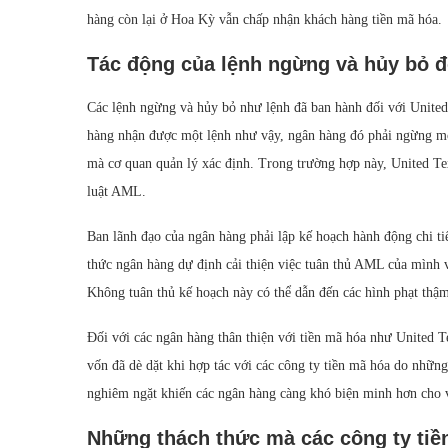
hàng còn lại ở Hoa Kỳ vẫn chấp nhận khách hàng tiền mã hóa.
Tác động của lệnh ngừng và hủy bỏ đ
Các lệnh ngừng và hủy bỏ như lệnh đã ban hành đối với Unite
hàng nhận được một lệnh như vậy, ngân hàng đó phải ngừng mộ
mà cơ quan quản lý xác định. Trong trường hợp này, United Tex
luật AML.
Ban lãnh đạo của ngân hàng phải lập kế hoạch hành động chi ti
thức ngân hàng dự định cải thiện việc tuân thủ AML của mình v
Không tuân thủ kế hoạch này có thể dẫn đến các hình phạt thậ
Đối với các ngân hàng thân thiện với tiền mã hóa như United T
vốn đã dè dặt khi hợp tác với các công ty tiền mã hóa do những
nghiêm ngặt khiến các ngân hàng càng khó biện minh hơn cho v
Những thách thức mà các công ty tiề