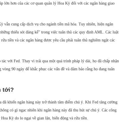
áp lớn hơn của các cơ quan quản lý Hoa Kỳ đối với các ngân hàng giao
Kỳ vẫn cung cấp dịch vụ cho ngành tiền mã hóa. Tuy nhiên, hiện ngân
những thiếu sót đáng kể” trong việc tuân thủ các quy định AML. Các luật
 rửa tiền và các ngân hàng được yêu cầu phải tuân thủ nghiêm ngặt các
tác với Fed. Thay vì trải qua một quá trình pháp lý dài, họ đã chấp nhận
g vòng 90 ngày để khắc phục các vấn đề và đảm bảo rằng họ đang tuân
 tới?
óa đã khiến ngân hàng này trở thành tâm điểm chú ý. Khi Fed tăng cường
không có gì ngạc nhiên khi ngân hàng này đã thu hút sự chú ý. Các công
ở Hoa Kỳ do lo ngại về gian lận, biến động và rửa tiền.