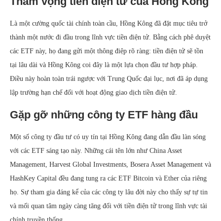
Tham vọng tiền điện tử của Hồng Kông
Là một cường quốc tài chính toàn cầu, Hồng Kông đã đặt mục tiêu trở
thành một nước đi đầu trong lĩnh vực tiền điện tử. Bằng cách phê duyệt
các ETF này, họ đang gửi một thông điệp rõ ràng: tiền điện tử sẽ tồn
tại lâu dài và Hồng Kông coi đây là một lựa chọn đầu tư hợp pháp.
Điều này hoàn toàn trái ngược với Trung Quốc đại lục, nơi đã áp dụng
lập trường hạn chế đối với hoạt động giao dịch tiền điện tử.
Gặp gỡ những công ty ETF hàng đầu
Một số công ty đầu tư có uy tín tại Hồng Kông đang dẫn đầu làn sóng
với các ETF sáng tạo này. Những cái tên lớn như China Asset
Management, Harvest Global Investments, Bosera Asset Management và
HashKey Capital đều đang tung ra các ETF Bitcoin và Ether của riêng
họ. Sự tham gia đáng kể của các công ty lâu đời này cho thấy sự tự tin
và mối quan tâm ngày càng tăng đối với tiền điện tử trong lĩnh vực tài
chính truyền thống.