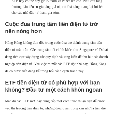
ETF này có thể đẩy giá Bitcoin và Ether lên cao. Nhu cầu tăng
thường dẫn đến sự gia tăng giá trị, có khả năng mang lại lợi ích
cho các nhà đầu tư tham gia sớm.
Cuộc đua trung tâm tiền điện tử trở
nên nóng hơn
Hồng Kông không đơn độc trong cuộc đua trở thành trung tâm tiền
điện tử toàn cầu. Các trung tâm tài chính khác như Singapore và Dubai
đang tích cực xây dựng các quy định và sáng kiến để thu hút các doanh
nghiệp tiền điện tử. Với việc ra mắt các ETF đột phá này, Hồng Kông
đã có bước tiến đáng kể trong bối cảnh cạnh tranh này.
ETF tiền điện tử có phù hợp với bạn
không? Đầu tư một cách khôn ngoan
Mặc dù các ETF mới này cung cấp một cách thức thuận tiện để bước
vào thị trường tiền điện tử, nhưng điều quan trọng cần nhớ là tiền điện