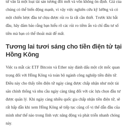
tử vẫn là một loại tài sản tương đối mới và vốn không ổn định. Giá của
chúng có thể biến động mạnh, vì vậy việc nghiên cứu kỹ lưỡng và có
một chiến lược đầu tư chịu được rủi ro là rất cần thiết. Trước khi bắt
đầu, hãy đảm bảo rằng bạn hiểu rõ các rủi ro tiềm ẩn và chỉ đầu tư số
tiền mà bạn có thể thoải mái để mất.
Tương lai tươi sáng cho tiền điện tử tại
Hồng Kông
Việc ra mắt các ETF Bitcoin và Ether này đánh dấu một cột mốc quan
trọng đối với Hồng Kông và toàn bộ ngành công nghiệp tiền điện tử.
Điều này cho thấy tiền điện tử ngày càng được chấp nhận như một tài
sản chính thống và nhu cầu ngày càng tăng đối với các lựa chọn đầu tư
được quản lý. Khi ngày càng nhiều quốc gia chấp nhận tiền điện tử, sẽ
rất hấp dẫn khi xem Hồng Kông sẽ tiếp tục củng cố vị thế dẫn đầu của
mình như thế nào trong lĩnh vực năng động và phát triển nhanh chóng
này.