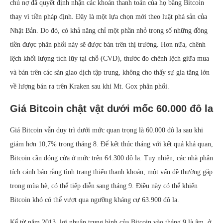
chủ nợ đã quyết định nhận các khoản thanh toán của họ bằng Bitcoin
thay vì tiền pháp định. Đây là một lựa chọn mới theo luật phá sản của
Nhật Bản. Do đó, có khả năng chỉ một phần nhỏ trong số những đồng
tiền được phân phối này sẽ được bán trên thị trường. Hơn nữa, chênh
lệch khối lượng tích lũy tại chỗ (CVD), thước đo chênh lệch giữa mua
và bán trên các sàn giao dịch tập trung, không cho thấy sự gia tăng lớn
về lượng bán ra trên Kraken sau khi Mt. Gox phân phối.
Giá Bitcoin chật vật dưới mốc 60.000 đô la
Giá Bitcoin vẫn duy trì dưới mức quan trọng là 60.000 đô la sau khi
giảm hơn 10,7% trong tháng 8. Để kết thúc tháng với kết quả khả quan,
Bitcoin cần đóng cửa ở mức trên 64.300 đô la. Tuy nhiên, các nhà phân
tích cảnh báo rằng tình trạng thiếu thanh khoản, một vấn đề thường gặp
trong mùa hè, có thể tiếp diễn sang tháng 9. Điều này có thể khiến
Bitcoin khó có thể vượt qua ngưỡng kháng cự 63.900 đô la.
Kể từ năm 2013, lợi nhuận trung bình của Bitcoin vào tháng 9 là âm, ở