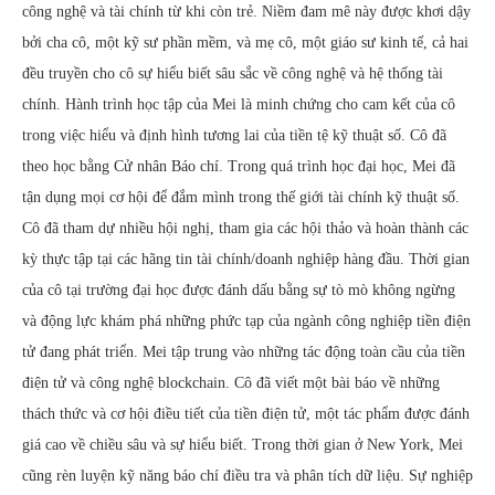
công nghệ và tài chính từ khi còn trẻ. Niềm đam mê này được khơi dậy
bởi cha cô, một kỹ sư phần mềm, và mẹ cô, một giáo sư kinh tế, cả hai
đều truyền cho cô sự hiểu biết sâu sắc về công nghệ và hệ thống tài
chính. Hành trình học tập của Mei là minh chứng cho cam kết của cô
trong việc hiểu và định hình tương lai của tiền tệ kỹ thuật số. Cô đã
theo học bằng Cử nhân Báo chí. Trong quá trình học đại học, Mei đã
tận dụng mọi cơ hội để đắm mình trong thế giới tài chính kỹ thuật số.
Cô đã tham dự nhiều hội nghị, tham gia các hội thảo và hoàn thành các
kỳ thực tập tại các hãng tin tài chính/doanh nghiệp hàng đầu. Thời gian
của cô tại trường đại học được đánh dấu bằng sự tò mò không ngừng
và động lực khám phá những phức tạp của ngành công nghiệp tiền điện
tử đang phát triển. Mei tập trung vào những tác động toàn cầu của tiền
điện tử và công nghệ blockchain. Cô đã viết một bài báo về những
thách thức và cơ hội điều tiết của tiền điện tử, một tác phẩm được đánh
giá cao về chiều sâu và sự hiểu biết. Trong thời gian ở New York, Mei
cũng rèn luyện kỹ năng báo chí điều tra và phân tích dữ liệu. Sự nghiệp