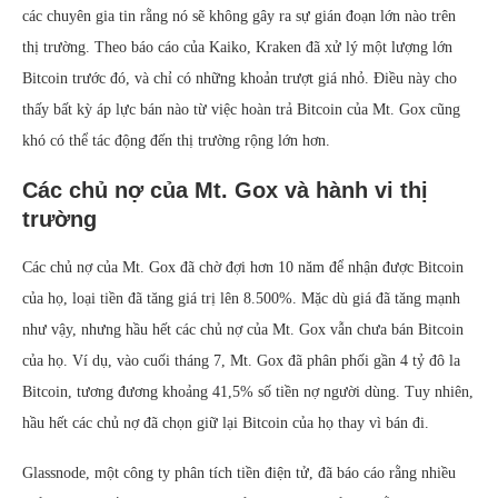
các chuyên gia tin rằng nó sẽ không gây ra sự gián đoạn lớn nào trên
thị trường. Theo báo cáo của Kaiko, Kraken đã xử lý một lượng lớn
Bitcoin trước đó, và chỉ có những khoản trượt giá nhỏ. Điều này cho
thấy bất kỳ áp lực bán nào từ việc hoàn trả Bitcoin của Mt. Gox cũng
khó có thể tác động đến thị trường rộng lớn hơn.
Các chủ nợ của Mt. Gox và hành vi thị
trường
Các chủ nợ của Mt. Gox đã chờ đợi hơn 10 năm để nhận được Bitcoin
của họ, loại tiền đã tăng giá trị lên 8.500%. Mặc dù giá đã tăng mạnh
như vậy, nhưng hầu hết các chủ nợ của Mt. Gox vẫn chưa bán Bitcoin
của họ. Ví dụ, vào cuối tháng 7, Mt. Gox đã phân phối gần 4 tỷ đô la
Bitcoin, tương đương khoảng 41,5% số tiền nợ người dùng. Tuy nhiên,
hầu hết các chủ nợ đã chọn giữ lại Bitcoin của họ thay vì bán đi.
Glassnode, một công ty phân tích tiền điện tử, đã báo cáo rằng nhiều