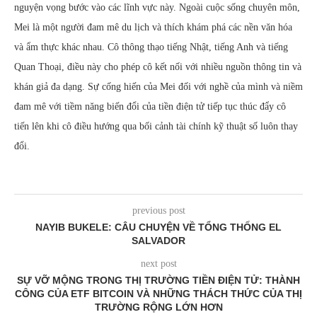
nguyện vọng bước vào các lĩnh vực này. Ngoài cuộc sống chuyên môn,
Mei là một người đam mê du lịch và thích khám phá các nền văn hóa
và ẩm thực khác nhau. Cô thông thạo tiếng Nhật, tiếng Anh và tiếng
Quan Thoại, điều này cho phép cô kết nối với nhiều nguồn thông tin và
khán giả đa dạng. Sự cống hiến của Mei đối với nghề của mình và niềm
đam mê với tiềm năng biến đổi của tiền điện tử tiếp tục thúc đẩy cô
tiến lên khi cô điều hướng qua bối cảnh tài chính kỹ thuật số luôn thay
đổi.
previous post
NAYIB BUKELE: CÂU CHUYỆN VỀ TỔNG THỐNG EL
SALVADOR
next post
SỰ VỠ MỘNG TRONG THỊ TRƯỜNG TIỀN ĐIỆN TỬ: THÀNH
CÔNG CỦA ETF BITCOIN VÀ NHỮNG THÁCH THỨC CỦA THỊ
TRƯỜNG RỘNG LỚN HƠN