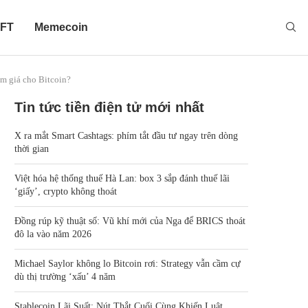
FT
Memecoin
ảm giá cho Bitcoin?
Tin tức tiền điện tử mới nhất
X ra mắt Smart Cashtags: phím tắt đầu tư ngay trên dòng
thời gian
Việt hóa hệ thống thuế Hà Lan: box 3 sắp đánh thuế lãi
‘giấy’, crypto không thoát
Đồng rúp kỹ thuật số: Vũ khí mới của Nga để BRICS thoát
đô la vào năm 2026
Michael Saylor không lo Bitcoin rơi: Strategy vẫn cầm cự
dù thị trường ‘xấu’ 4 năm
Stablecoin Lãi Suất: Nút Thắt Cuối Cùng Khiến Luật