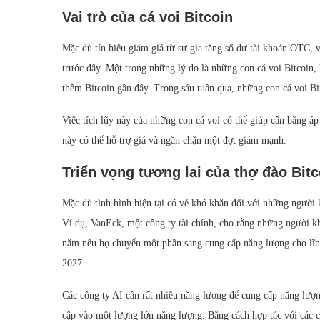
Vai trò của cá voi Bitcoin
Mặc dù tín hiệu giảm giá từ sự gia tăng số dư tài khoản OTC, 
trước đây. Một trong những lý do là những con cá voi Bitcoin,
thêm Bitcoin gần đây. Trong sáu tuần qua, những con cá voi Bi
Việc tích lũy này của những con cá voi có thể giúp cân bằng áp
này có thể hỗ trợ giá và ngăn chặn một đợt giảm mạnh.
Triển vọng tương lai của thợ đào Bitc
Mặc dù tình hình hiện tại có vẻ khó khăn đối với những người k
Ví dụ, VanEck, một công ty tài chính, cho rằng những người kh
năm nếu họ chuyển một phần sang cung cấp năng lượng cho lĩnh
2027.
Các công ty AI cần rất nhiều năng lượng để cung cấp năng lượ
cập vào một lượng lớn năng lượng. Bằng cách hợp tác với các c