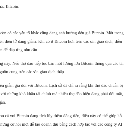
hác Bitcoin.
, còn có các yếu tố khác cũng đang ảnh hưởng đến giá Bitcoin. Một trong
ền điện tử đang giảm. Khi có ít Bitcoin hơn trên các sàn giao dịch, điều
hơn để đáp ứng nhu cầu.
g này. Nếu thợ đào tiếp tục bán một lượng lớn Bitcoin thông qua các tài
guồn cung trên các sàn giao dịch thấp.
ệu giảm giá đối với Bitcoin. Lịch sử đã chỉ ra rằng khi thợ đào chuẩn bị
 với những khó khăn tài chính mà nhiều thợ đào hiện đang phải đối mặt,
gần.
n cá voi Bitcoin đang tích lũy thêm đồng tiền, điều này có thể giúp hỗ
 những cơ hội mới để tạo doanh thu bằng cách hợp tác với các công ty AI