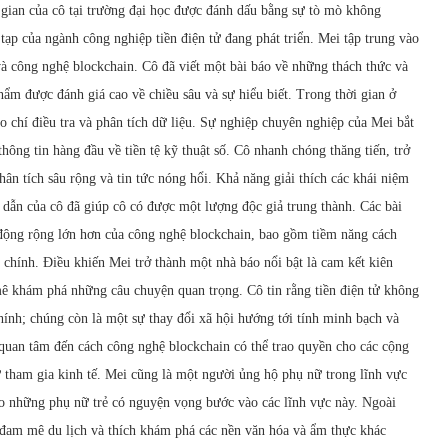
 gian của cô tại trường đại học được đánh dấu bằng sự tò mò không
p của ngành công nghiệp tiền điện tử đang phát triển. Mei tập trung vào
và công nghệ blockchain. Cô đã viết một bài báo về những thách thức và
 phẩm được đánh giá cao về chiều sâu và sự hiểu biết. Trong thời gian ở
 chí điều tra và phân tích dữ liệu. Sự nghiệp chuyên nghiệp của Mei bắt
hông tin hàng đầu về tiền tệ kỹ thuật số. Cô nhanh chóng thăng tiến, trở
phân tích sâu rộng và tin tức nóng hổi. Khả năng giải thích các khái niệm
 dẫn của cô đã giúp cô có được một lượng độc giả trung thành. Các bài
động rộng lớn hơn của công nghệ blockchain, bao gồm tiềm năng cách
chính. Điều khiến Mei trở thành một nhà báo nổi bật là cam kết kiên
mê khám phá những câu chuyện quan trọng. Cô tin rằng tiền điện tử không
hính; chúng còn là một sự thay đổi xã hội hướng tới tính minh bạch và
 quan tâm đến cách công nghệ blockchain có thể trao quyền cho các cộng
sự tham gia kinh tế. Mei cũng là một người ủng hộ phụ nữ trong lĩnh vực
cho những phụ nữ trẻ có nguyện vọng bước vào các lĩnh vực này. Ngoài
đam mê du lịch và thích khám phá các nền văn hóa và ẩm thực khác