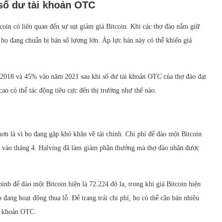
 số dư tài khoản OTC
coin có liên quan đến sự sụt giảm giá Bitcoin. Khi các thợ đào nắm giữ
 họ đang chuẩn bị bán số lượng lớn. Áp lực bán này có thể khiến giá
m 2018 và 45% vào năm 2021 sau khi số dư tài khoản OTC của thợ đào đạt
o có thể tác động tiêu cực đến thị trường như thế nào.
ơn là vì họ đang gặp khó khăn về tài chính. Chi phí để đào một Bitcoin
đây vào tháng 4. Halving đã làm giảm phần thưởng mà thợ đào nhận được
nh để đào một Bitcoin hiện là 72.224 đô la, trong khi giá Bitcoin hiện
 đang hoạt động thua lỗ. Để trang trải chi phí, họ có thể cần bán nhiều
ài khoản OTC.