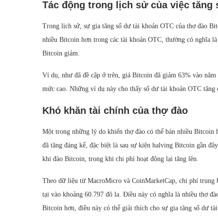
Tác động trong lịch sử của việc tăng
Trong lịch sử, sự gia tăng số dư tài khoản OTC của thợ đào Bit
nhiều Bitcoin hơn trong các tài khoản OTC, thường có nghĩa là
Bitcoin giảm.
Ví dụ, như đã đề cập ở trên, giá Bitcoin đã giảm 63% vào nă
mức cao. Những ví dụ này cho thấy số dư tài khoản OTC tăng ca
Khó khăn tài chính của thợ đào
Một trong những lý do khiến thợ đào có thể bán nhiều Bitcoin h
đã tăng đáng kể, đặc biệt là sau sự kiện halving Bitcoin gần 
khi đào Bitcoin, trong khi chi phí hoạt động lại tăng lên.
Theo dữ liệu từ MacroMicro và CoinMarketCap, chi phí trung bì
tại vào khoảng 60.797 đô la. Điều này có nghĩa là nhiều thợ đào
Bitcoin hơn, điều này có thể giải thích cho sự gia tăng số dư t