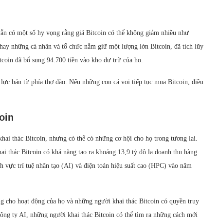
vẫn có một số hy vọng rằng giá Bitcoin có thể không giảm nhiều như
 hay những cá nhân và tổ chức nắm giữ một lượng lớn Bitcoin, đã tích lũy
tcoin đã bổ sung 94.700 tiền vào kho dự trữ của họ.
 lực bán từ phía thợ đào. Nếu những con cá voi tiếp tục mua Bitcoin, điều
oin
hai thác Bitcoin, nhưng có thể có những cơ hội cho họ trong tương lai.
ai thác Bitcoin có khả năng tạo ra khoảng 13,9 tỷ đô la doanh thu hàng
 vực trí tuệ nhân tạo (AI) và điện toán hiệu suất cao (HPC) vào năm
ng cho hoạt động của họ và những người khai thác Bitcoin có quyền truy
ông ty AI, những người khai thác Bitcoin có thể tìm ra những cách mới