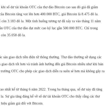
 khi số dư tài khoản OTC của thợ đào Bitcoin cao sau đó giá đã giảm
a Bitcoin tăng vọt lên hơn 400.000 BTC, giá Bitcoin là 8.475 đô la.
còn 3.183 đô la. Một tình huống tương tự đã xảy ra vào tháng 11 năm
hoản OTC của thợ đào đạt mức cao kỷ lục gần 500.000 BTC. Chỉ trong
 còn 35.058 đô la.
ác sàn giao dịch tiền điện tử thông thường. Thợ đào thường sử dụng các
 giao dịch tốt hơn và tránh ảnh hưởng đến giá Bitcoin nhiều như khi bán
hị trường OTC cho phép các giao dịch diễn ra suôn sẻ hơn mà không gây ra
cao nhất kể từ tháng 6 năm 2022. Trong ba tháng qua, số dư này đã tăng
la. Sự gia tăng đáng kể về số dư tài khoản OTC cho thấy rằng các thợ
 hiệu giảm giá đối với Bitcoin.