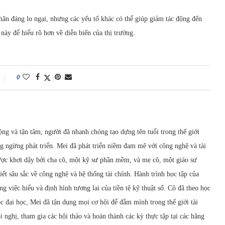
ân đáng lo ngại, nhưng các yếu tố khác có thể giúp giảm tác động đến
này để hiểu rõ hơn về diễn biến của thị trường.
0
ộng và tận tâm, người đã nhanh chóng tạo dựng tên tuổi trong thế giới
g ngừng phát triển. Mei đã phát triển niềm đam mê với công nghệ và tài
ược khơi dậy bởi cha cô, một kỹ sư phần mềm, và mẹ cô, một giáo sư
biết sâu sắc về công nghệ và hệ thống tài chính. Hành trình học tập của
g việc hiểu và định hình tương lai của tiền tệ kỹ thuật số. Cô đã theo học
c đại học, Mei đã tận dụng mọi cơ hội để đắm mình trong thế giới tài
 nghị, tham gia các hội thảo và hoàn thành các kỳ thực tập tại các hãng