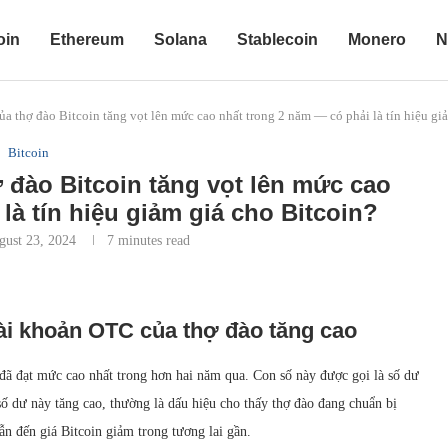
oin
Ethereum
Solana
Stablecoin
Monero
N
a thợ đào Bitcoin tăng vọt lên mức cao nhất trong 2 năm — có phải là tín hiệu gi
Bitcoin
 đào Bitcoin tăng vọt lên mức cao
là tín hiệu giảm giá cho Bitcoin?
gust 23, 2024
7 minutes read
tài khoản OTC của thợ đào tăng cao
đã đạt mức cao nhất trong hơn hai năm qua. Con số này được gọi là số dư
số dư này tăng cao, thường là dấu hiệu cho thấy thợ đào đang chuẩn bị
ẫn đến giá Bitcoin giảm trong tương lai gần.