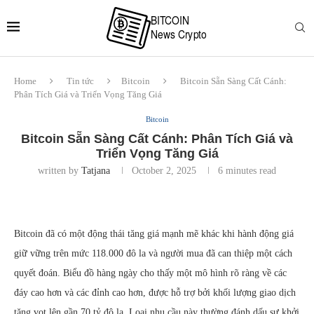
Home
Tin tức
Bitcoin
Bitcoin Sẵn Sàng Cất Cánh:
Phân Tích Giá và Triển Vọng Tăng Giá
Bitcoin
Bitcoin Sẵn Sàng Cất Cánh: Phân Tích Giá và
Triển Vọng Tăng Giá
written by
Tatjana
October 2, 2025
6 minutes read
Bitcoin đã có một động thái tăng giá mạnh mẽ khác khi hành động giá
giữ vững trên mức 118.000 đô la và người mua đã can thiệp một cách
quyết đoán. Biểu đồ hàng ngày cho thấy một mô hình rõ ràng về các
đáy cao hơn và các đỉnh cao hơn, được hỗ trợ bởi khối lượng giao dịch
tăng vọt lên gần 70 tỷ đô la. Loại nhu cầu này thường đánh dấu sự khởi