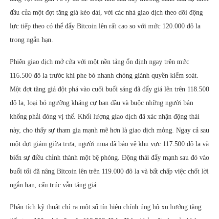
đầu của một đợt tăng giá kéo dài, với các nhà giao dịch theo dõi động
lực tiếp theo có thể đẩy Bitcoin lên rất cao so với mức 120.000 đô la
trong ngắn hạn.
Phiên giao dịch mở cửa với một nền tảng ổn định ngay trên mức
116.500 đô la trước khi phe bò nhanh chóng giành quyền kiểm soát.
Một đợt tăng giá đột phá vào cuối buổi sáng đã đẩy giá lên trên 118.500
đô la, loại bỏ ngưỡng kháng cự ban đầu và buộc những người bán
khống phải đóng vị thế. Khối lượng giao dịch đã xác nhận động thái
này, cho thấy sự tham gia mạnh mẽ hơn là giao dịch mỏng. Ngay cả sau
một đợt giảm giữa trưa, người mua đã bảo vệ khu vực 117.500 đô la và
biến sự điều chỉnh thành một bệ phóng. Động thái đẩy mạnh sau đó vào
buổi tối đã nâng Bitcoin lên trên 119.000 đô la và bất chấp việc chốt lời
ngắn hạn, cấu trúc vẫn tăng giá.
Phân tích kỹ thuật chỉ ra một số tín hiệu chính ủng hộ xu hướng tăng