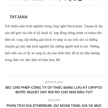
TATJANA
Với nhiều năm kinh nghiệm trong công nghệ blockchain, Tatjana đi sâu
vào thế giới của tiền tệ kỹ thuật số, hợp đồng thông minh và token tiền
điện tử, cung cấp những giải thích rõ ràng và súc tích cho cả những
chuyên gia dày dặn kinh nghiệm lẫn những người mới tò mò. Những
hiểu biết của cô ấy sẽ trang bị cho bạn kiến thức để tự tin điều hướng
trong lĩnh vực tiền điện tử luôn thay đổi.
previous post
SEC CHO PHÉP CÔNG TY ỦY THÁC BANG LƯU KÝ CRYPTO:
BƯỚC NGOẶT HAY RỦI RO CHO NHÀ ĐẦU TƯ?
next post
PHÂN TÍCH GIÁ ETHEREUM: DỰ ĐOÁN TĂNG GIÁ VÀ MỤC