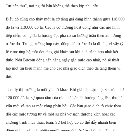
“sự hấp thụ”, nơi người bán không thể theo kịp nhu cầu.
Biểu đồ cũng cho thấy một lá cờ tăng giá đang hình thành giữa 118.000
đô la và 119.000 đô la. Các lá cờ thường hoạt động như các mô hình
tiếp diễn, có nghĩa là hướng đột phá có xu hướng tuân theo xu hướng
trước đó. Trong trường hợp này, động thái trước đó là đi lên, vì vậy tỷ
lệ cược ủng hộ một đợt tăng giá khác sau khi quá trình hợp nhất kết
thúc. Nếu Bitcoin đóng nến hàng ngày gần mức cao nhất, nó sẽ thiết
lập một tín hiệu mạnh mẽ cho các nhà giao dịch theo đà tăng thêm vị
thế.
Tâm lý thị trường là một yếu tố khác. Khi giá tiếp cận một số tròn như
120.000 đô la, sự quan tâm của các nhà bán lẻ thường tăng lên, thu hút
vốn mới và tạo ra một vòng phản hồi. Các bàn giao dịch tổ chức theo
dõi các mức tương tự và một sự phá vỡ sạch thường kích hoạt các
chương trình mua thuật toán. Sự kết hợp đó có thể đẩy nhanh biến
động giá nhanh hơn nhiều người mong đợi. Sự từ chối gần đây gần