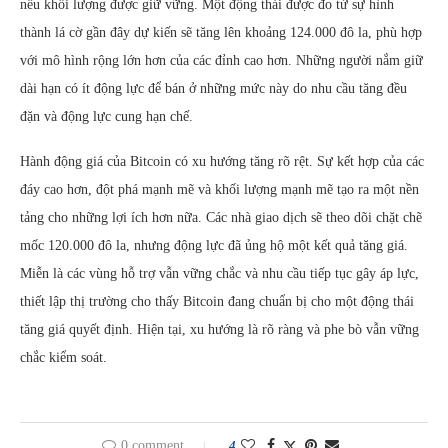
nếu khối lượng được giữ vững. Một động thái được đo từ sự hình
thành lá cờ gần đây dự kiến sẽ tăng lên khoảng 124.000 đô la, phù hợp
với mô hình rộng lớn hơn của các đỉnh cao hơn. Những người nắm giữ
dài hạn có ít động lực để bán ở những mức này do nhu cầu tăng đều
đặn và động lực cung hạn chế.
Hành động giá của Bitcoin có xu hướng tăng rõ rệt. Sự kết hợp của các
đáy cao hơn, đột phá mạnh mẽ và khối lượng mạnh mẽ tạo ra một nền
tảng cho những lợi ích hơn nữa. Các nhà giao dịch sẽ theo dõi chặt chẽ
mốc 120.000 đô la, nhưng động lực đã ủng hộ một kết quả tăng giá.
Miễn là các vùng hỗ trợ vẫn vững chắc và nhu cầu tiếp tục gây áp lực,
thiết lập thị trường cho thấy Bitcoin đang chuẩn bị cho một động thái
tăng giá quyết định. Hiện tại, xu hướng là rõ ràng và phe bò vẫn vững
chắc kiểm soát.
0 comment
4