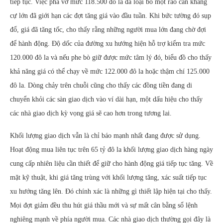
tiếp tục. Việc phá vỡ mức 118.500 đô la đã loại bỏ một rào cản kháng
cự lớn đã giới hạn các đợt tăng giá vào đầu tuần. Khi bức tường đó sụp
đổ, giá đã tăng tốc, cho thấy rằng những người mua lớn đang chờ đợi
để hành động. Độ dốc của đường xu hướng hiện hỗ trợ kiểm tra mức
120.000 đô la và nếu phe bò giữ được mức tâm lý đó, biểu đồ cho thấy
khả năng giá có thể chạy về mức 122.000 đô la hoặc thậm chí 125.000
đô la. Dòng chảy trên chuỗi cũng cho thấy các đồng tiền đang di
chuyển khỏi các sàn giao dịch vào ví dài hạn, một dấu hiệu cho thấy
các nhà giao dịch kỳ vọng giá sẽ cao hơn trong tương lai.
Khối lượng giao dịch vẫn là chỉ báo mạnh nhất đang được sử dụng.
Hoạt động mua liên tục trên 65 tỷ đô la khối lượng giao dịch hàng ngày
cung cấp nhiên liệu cần thiết để giữ cho hành động giá tiếp tục tăng. Về
mặt kỹ thuật, khi giá tăng trùng với khối lượng tăng, xác suất tiếp tục
xu hướng tăng lên. Đó chính xác là những gì thiết lập hiện tại cho thấy.
Mọi đợt giảm đều thu hút giá thầu mới và sự mất cân bằng sổ lệnh
nghiêng mạnh về phía người mua. Các nhà giao dịch thường gọi đây là