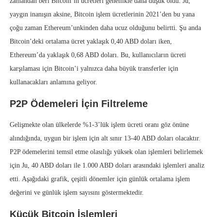
zamandan beri Bitcoin’in ücretleri genellikle daha düşük oldu. Ju,
yaygın inanışın aksine, Bitcoin işlem ücretlerinin 2021’den bu yana
çoğu zaman Ethereum’unkinden daha ucuz olduğunu belirtti. Şu anda
Bitcoin’deki ortalama ücret yaklaşık 0,40 ABD doları iken,
Ethereum’da yaklaşık 0,68 ABD doları. Bu, kullanıcıların ücreti
karşılaması için Bitcoin’i yalnızca daha büyük transferler için
kullanacakları anlamına geliyor.
P2P Ödemeleri İçin Filtreleme
Gelişmekte olan ülkelerde %1-3’lük işlem ücreti oranı göz önüne
alındığında, uygun bir işlem için alt sınır 13-40 ABD doları olacaktır.
P2P ödemelerini temsil etme olasılığı yüksek olan işlemleri belirlemek
için Ju, 40 ABD doları ile 1.000 ABD doları arasındaki işlemleri analiz
etti. Aşağıdaki grafik, çeşitli dönemler için günlük ortalama işlem
değerini ve günlük işlem sayısını göstermektedir.
Küçük Bitcoin İşlemleri