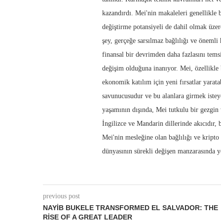
kazandırdı. Mei'nin makaleleri genellikle b
değiştirme potansiyeli de dahil olmak üzere
şey, gerçeğe sarsılmaz bağlılığı ve önemli
finansal bir devrimden daha fazlasını tems
değişim olduğuna inanıyor. Mei, özellikle 
ekonomik katılım için yeni fırsatlar yarata
savunucusudur ve bu alanlara girmek istey
yaşamının dışında, Mei tutkulu bir gezgin 
İngilizce ve Mandarin dillerinde akıcıdır, 
Mei'nin mesleğine olan bağlılığı ve kripto 
dünyasının sürekli değişen manzarasında y
previous post
NAYIB BUKELE TRANSFORMED EL SALVADOR: THE
RISE OF A GREAT LEADER