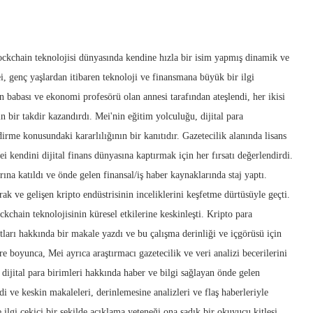
lockchain teknolojisi dünyasında kendine hızla bir isim yapmış dinamik ve
i, genç yaşlardan itibaren teknoloji ve finansmana büyük bir ilgi
n babası ve ekonomi profesörü olan annesi tarafından ateşlendi, her ikisi
in bir takdir kazandırdı. Mei'nin eğitim yolculuğu, dijital para
irme konusundaki kararlılığının bir kanıtıdır. Gazetecilik alanında lisans
ei kendini dijital finans dünyasına kaptırmak için her fırsatı değerlendirdi.
rına katıldı ve önde gelen finansal/iş haber kaynaklarında staj yaptı.
ak ve gelişen kripto endüstrisinin inceliklerini keşfetme dürtüsüyle geçti.
ckchain teknolojisinin küresel etkilerine keskinleşti. Kripto para
atları hakkında bir makale yazdı ve bu çalışma derinliği ve içgörüsü için
e boyunca, Mei ayrıca araştırmacı gazetecilik ve veri analizi becerilerini
, dijital para birimleri hakkında haber ve bilgi sağlayan önde gelen
i ve keskin makaleleri, derinlemesine analizleri ve flaş haberleriyle
ilgi çekici bir şekilde açıklama yeteneği ona sadık bir okuyucu kitlesi