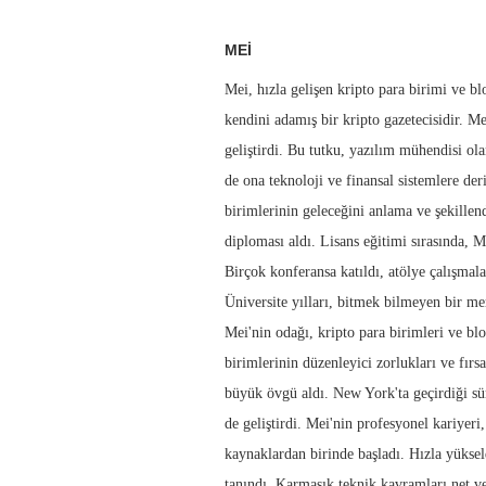
MEI
Mei, hızla gelişen kripto para birimi ve b
kendini adamış bir kripto gazetecisidir. Me
geliştirdi. Bu tutku, yazılım mühendisi ola
de ona teknoloji ve finansal sistemlere der
birimlerinin geleceğini anlama ve şekillend
diploması aldı. Lisans eğitimi sırasında, M
Birçok konferansa katıldı, atölye çalışmala
Üniversite yılları, bitmek bilmeyen bir mer
Mei'nin odağı, kripto para birimleri ve blo
birimlerinin düzenleyici zorlukları ve fırs
büyük övgü aldı. New York'ta geçirdiği sür
de geliştirdi. Mei'nin profesyonel kariyeri
kaynaklardan birinde başladı. Hızla yükseld
tanındı. Karmaşık teknik kavramları net ve 