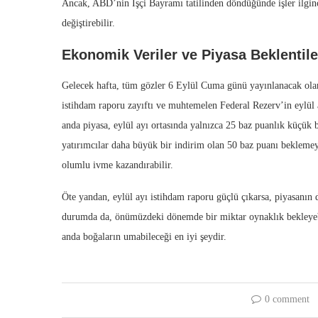
Ancak, ABD’nin İşçi Bayramı tatilinden döndüğünde işler ilginçl
değiştirebilir.
Ekonomik Veriler ve Piyasa Beklentile
Gelecek hafta, tüm gözler 6 Eylül Cuma günü yayınlanacak ola
istihdam raporu zayıftı ve muhtemelen Federal Rezerv’in eylül 
anda piyasa, eylül ayı ortasında yalnızca 25 baz puanlık küçük 
yatırımcılar daha büyük bir indirim olan 50 baz puanı beklemeye
olumlu ivme kazandırabilir.
Öte yandan, eylül ayı istihdam raporu güçlü çıkarsa, piyasanın da
durumda da, önümüzdeki dönemde bir miktar oynaklık bekleyebil
anda boğaların umabileceği en iyi şeydir.
0 comment