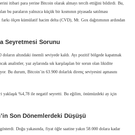
rini itibari para yerine Bitcoin olarak almayı tercih ettiğini bildirdi. Bu,
tılan bu paraların yalnızca küçük bir kısmının piyasada satılması
t farkı ölçen kümülatif hacim delta (CVD), Mt. Gox dağıtımının ardından
nda Seyretmesi Sorunu
0 doların altındaki önemli seviyede kaldı. Ayı pozitif bölgede kapatmak
k analistler, yaz aylarında sık karşılaşılan bir sorun olan likidite
yor. Bu durum, Bitcoin’in 63.900 dolarlık direnç seviyesini aşmasını
ri yaklaşık %4,78 ile negatif seyretti. Bu eğilim, önümüzdeki ay için
in’in Son Dönemlerdeki Düşüşü
gösterdi. Doğu yakasında, fiyat öğle saatine yakın 58.000 dolara kadar