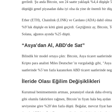
geriledi. Şu anda Bitcoin, son 24 saatte yaklaşık %4,4 düşüşl
düştüğü genel piyasadan daha iyi olsa da yine de önemli bir düş
Ether (ETH), Chainlink (LINK) ve Cardano (ADA) dahil olmak ü
%9’luk düşüşle en kötü günü geçirdi. Geçtiğimiz ay, Bitcoin, T
Solana, ağustos ayında %25 düştü.
“Asya’dan Al, ABD’de Sat”
Bilindik bir model ortaya çıktı: Bitcoin, Asya ticaret saatlerin
Kripto para analisti Miles Deutscher’in vurguladığı gibi, “Asya 
saatlerinde %5’ten fazla kazanırken ABD ticaret saatlerinde negat
İleride Olası Eğilim Değişiklikleri
Kurumsal benimsemenin artması, potansiyel olarak daha elverişl
gibi olumlu faktörlere rağmen, Bitcoin’in fiyatı hala beş aydan
seviyesine göre %20’den fazla düştü. Boğalar, mevcut fiyat hare