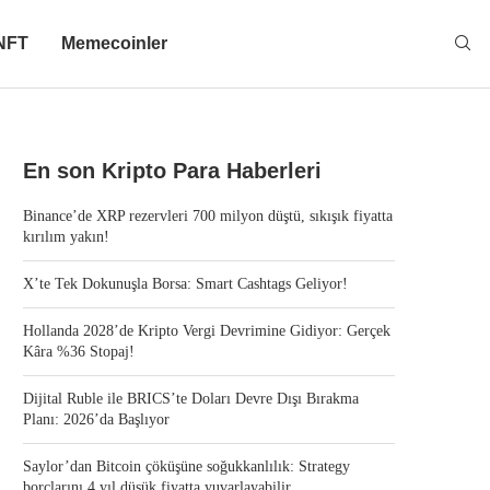
NFT
Memecoinler
En son Kripto Para Haberleri
Binance’de XRP rezervleri 700 milyon düştü, sıkışık fiyatta
kırılım yakın!
X’te Tek Dokunuşla Borsa: Smart Cashtags Geliyor!
Hollanda 2028’de Kripto Vergi Devrimine Gidiyor: Gerçek
Kâra %36 Stopaj!
Dijital Ruble ile BRICS’te Doları Devre Dışı Bırakma
Planı: 2026’da Başlıyor
Saylor’dan Bitcoin çöküşüne soğukkanlılık: Strategy
borçlarını 4 yıl düşük fiyatta yuvarlayabilir