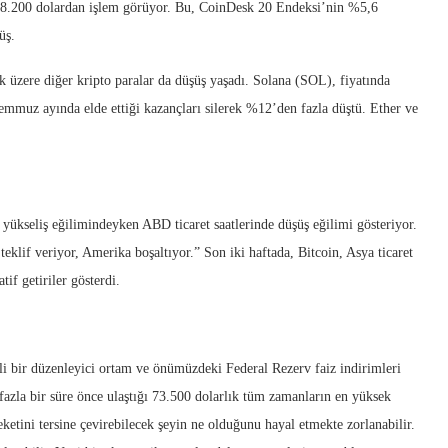
e 58.200 dolardan işlem görüyor. Bu, CoinDesk 20 Endeksi’nin %5,6
üş.
zere diğer kripto paralar da düşüş yaşadı. Solana (SOL), fiyatında
emmuz ayında elde ettiği kazançları silerek %12’den fazla düştü. Ether ve
de yükseliş eğilimindeyken ABD ticaret saatlerinde düşüş eğilimi gösteriyor.
teklif veriyor, Amerika boşaltıyor.” Son iki haftada, Bitcoin, Asya ticaret
if getiriler gösterdi.
i bir düzenleyici ortam ve önümüzdeki Federal Rezerv faiz indirimleri
 fazla bir süre önce ulaştığı 73.500 dolarlık tüm zamanların en yüksek
ketini tersine çevirebilecek şeyin ne olduğunu hayal etmekte zorlanabilir.