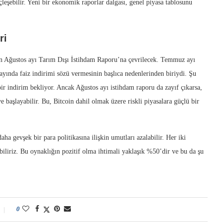
eşebilir. Yeni bir ekonomik raporlar dalgası, genel piyasa tablosunu
ri
n Ağustos ayı Tarım Dışı İstihdam Raporu’na çevrilecek. Temmuz ayı
ayında faiz indirimi sözü vermesinin başlıca nedenlerinden biriydi. Şu
bir indirim bekliyor. Ancak Ağustos ayı istihdam raporu da zayıf çıkarsa,
 başlayabilir. Bu, Bitcoin dahil olmak üzere riskli piyasalara güçlü bir
ha gevşek bir para politikasına ilişkin umutları azalabilir. Her iki
iriz. Bu oynaklığın pozitif olma ihtimali yaklaşık %50’dir ve bu da şu
0