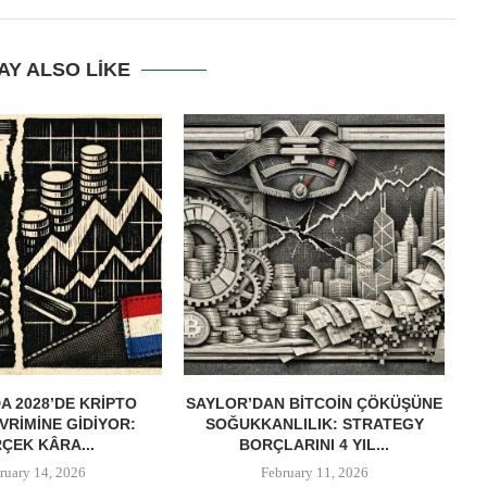
AY ALSO LIKE
 2028’DE KRIPTO
SAYLOR’DAN BITCOIN ÇÖKÜŞÜNE
B
VRIMINE GIDIYOR:
SOĞUKKANLILIK: STRATEGY
ÇEK KÂRA...
BORÇLARINI 4 YIL...
ruary 14, 2026
February 11, 2026