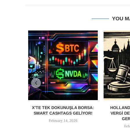
YOU M
X’TE TEK DOKUNUŞLA BORSA:
HOLLANDA
SMART CASHTAGS GELIYOR!
VERGI DE
GER
February 14, 2026
Feb