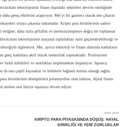
lockchain teknolojisinin finans dışındaki sektörleri devrim niteliğinde
 daha geniş etkilerini araştırıyor. Mei'yi bir gazeteci olarak öne çıkaran
 hikayeleri ortaya çıkarma tutkusudur. Kripto para birimlerinin sadece
il ettiğine; daha fazla şeffaflık ve merkezsizleşmeye doğru bir toplumsal
blockchain teknolojisinin marjinal toplulukları nasıl güçlendirebileceği ve
bileceğiyle ilgileniyor. Mei, ayrıca teknoloji ve finans alanında kadınların
en genç kadınlara aktif olarak mentorluk yapmaktadır. Profesyonel
ve farklı kültürleri ve mutfakları keşfetmekten hoşlanıyor. Japonca,
bu da ona çeşitli kaynaklar ve kitlelerle bağlantı kurma olanağı sağlar.
para birimlerinin dönüştürücü potansiyeline olan tutkusu, dijital finans
ol alırken onu ileriye taşımaya devam ediyor.
next post
KRIPTO PARA PIYASASINDA DÜŞÜŞ: HAYAL
KIRIKLIĞI VE YENI ZORLUKLAR