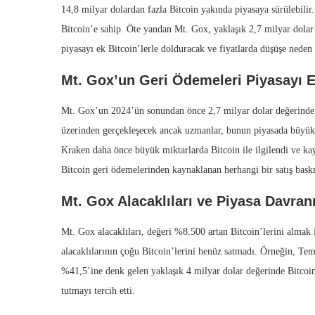
14,8 milyar dolardan fazla Bitcoin yakında piyasaya sürülebili
Bitcoin’e sahip. Öte yandan Mt. Gox, yaklaşık 2,7 milyar dola
piyasayı ek Bitcoin’lerle dolduracak ve fiyatlarda düşüşe neden o
Mt. Gox’un Geri Ödemeleri Piyasayı E
Mt. Gox’un 2024’ün sonundan önce 2,7 milyar dolar değerinde 
üzerinden gerçekleşecek ancak uzmanlar, bunun piyasada büyük 
Kraken daha önce büyük miktarlarda Bitcoin ile ilgilendi ve k
Bitcoin geri ödemelerinden kaynaklanan herhangi bir satış baskı
Mt. Gox Alacaklıları ve Piyasa Davranı
Mt. Gox alacaklıları, değeri %8.500 artan Bitcoin’lerini almak 
alacaklılarının çoğu Bitcoin’lerini henüz satmadı. Örneğin, Te
%41,5’ine denk gelen yaklaşık 4 milyar dolar değerinde Bitcoin 
tutmayı tercih etti.