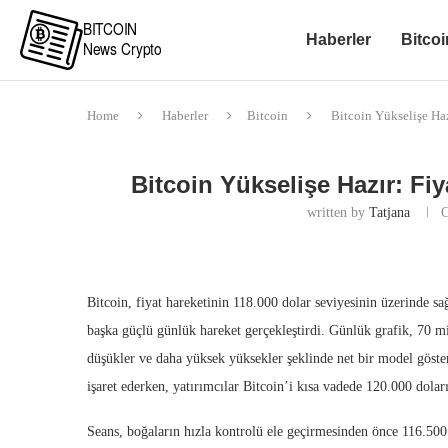
Haberler
Bitcoi
Home
Haberler
Bitcoin
Bitcoin Yükselişe Haz
Bitcoin Yükselişe Hazır: Fiy
written by
Tatjana
O
Bitcoin, fiyat hareketinin 118.000 dolar seviyesinin üzerinde sağ
başka güçlü günlük hareket gerçekleştirdi. Günlük grafik, 70 m
düşükler ve daha yüksek yüksekler şeklinde net bir model gösteri
işaret ederken, yatırımcılar Bitcoin’i kısa vadede 120.000 dolar
Seans, boğaların hızla kontrolü ele geçirmesinden önce 116.500 d