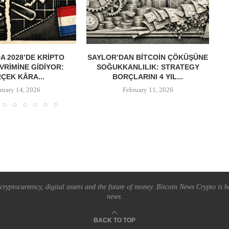
 2028’DE KRIPTO
SAYLOR’DAN BITCOIN ÇÖKÜŞÜNE
B
VRIMINE GIDIYOR:
SOĞUKKANLILIK: STRATEGY
ÇEK KÂRA...
BORÇLARINI 4 YIL...
ruary 14, 2026
February 11, 2026
ryptocurrency, digital assets and the future of money. Bitcoin News Crypto is he
news.
BACK TO TOP