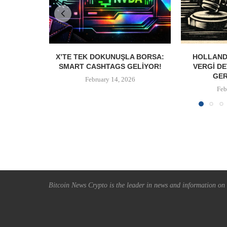
X’TE TEK DOKUNUŞLA BORSA:
HOLLANDA
SMART CASHTAGS GELIYOR!
VERGI DE
GER
February 14, 2026
Feb
Bitcoin News Crypto is the leader in news and information on c