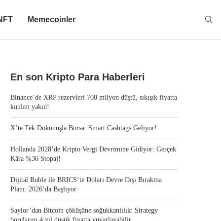
NFT
Memecoinler
En son Kripto Para Haberleri
Binance’de XRP rezervleri 700 milyon düştü, sıkışık fiyatta
kırılım yakın!
X’te Tek Dokunuşla Borsa: Smart Cashtags Geliyor!
Hollanda 2028’de Kripto Vergi Devrimine Gidiyor: Gerçek
Kâra %36 Stopaj!
Dijital Ruble ile BRICS’te Doları Devre Dışı Bırakma
Planı: 2026’da Başlıyor
Saylor’dan Bitcoin çöküşüne soğukkanlılık: Strategy
borçlarını 4 yıl düşük fiyatta yuvarlayabilir