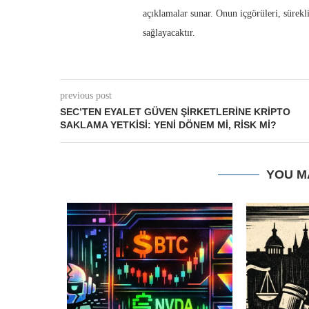
açıklamalar sunar. Onun içgörüleri, sürekl
sağlayacaktır.
previous post
SEC’TEN EYALET GÜVEN ŞIRKETLERINE KRIPTO
SAKLAMA YETKISI: YENI DÖNEM MI, RISK MI?
YOU M