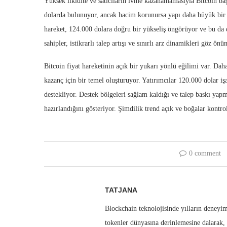
Yüksek likidite ve satıcıların ivme kazanamamasıyla Bitcoin ba
dolarda bulunuyor, ancak hacim korunursa yapı daha büyük bir 
hareket, 124.000 dolara doğru bir yükseliş öngörüyor ve bu da 
sahipler, istikrarlı talep artışı ve sınırlı arz dinamikleri göz ö
Bitcoin fiyat hareketinin açık bir yukarı yönlü eğilimi var. Dah
kazanç için bir temel oluşturuyor. Yatırımcılar 120.000 dolar i
destekliyor. Destek bölgeleri sağlam kaldığı ve talep baskı yap
hazırlandığını gösteriyor. Şimdilik trend açık ve boğalar kontro
0 comment
TATJANA
Blockchain teknolojisinde yılların deneyimi
tokenler dünyasına derinlemesine dalarak, 