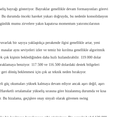
seliş bayrağı gösteriyor. Bayraklar genellikle devam formasyonları görevi
ir. Bu durumda önceki hareket yukarı doğruydu, bu nedenle konsolidasyon
in günlük mumu zirvelere yakın kapatırsa momentum yatırımcılarının
yuvarlak bir sayıya yaklaştıkça perakende ilgisi genellikle artar, yeni
masalar aynı seviyeleri izler ve temiz bir kırılma genellikle algoritmik
k çok kişinin beklediğinden daha hızlı hızlandırabilir. 119.000 dolar
 duraklamaya benziyor. 117.500 ve 116.500 dolardaki destek bölgeleri
geri dönüş beklenmesi için çok az teknik neden bırakıyor.
li güç okumaları yüksek kalmaya devam ediyor ancak aşırı değil, aşırı
Hareketli ortalamalar yükseliş sırasına göre hizalanmış durumda ve kısa
r. Bu hizalama, geçişlere onay sinyali olarak güvenen swing