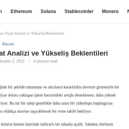
n
Ethereum
Solana
Stablecoinler
Monero
ır: Fiyat Analizi ve Yükseliş Beklentileri
Bitcoin
at Analizi ve Yükseliş Beklentileri
ctober 2, 2025
4 minutes read
lam bir şekilde tutunması ve alıcıların kararlılıkla devreye girmesiyle bir
ilyar dolara yaklaşan işlem hacmindeki artışla desteklenen, daha yüksek
yor. Bu tür bir talep genellikle daha uzun bir yükselişin başlangıcını
ın oldukça üzerine taşıyabilecek bir ivme takibi bekliyor.
oların hemen üzerinde istikrarlı bir tabanla açıldı. Sabahın ilerleyen