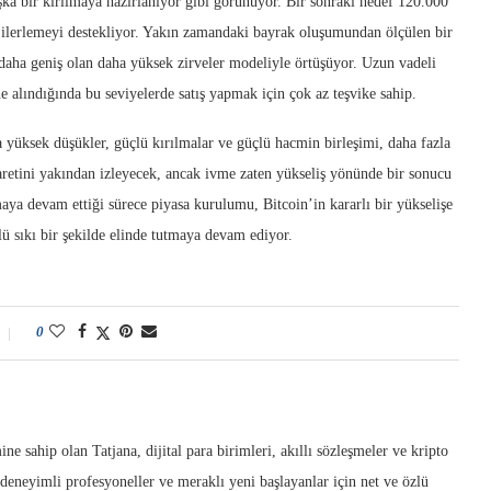
şka bir kırılmaya hazırlanıyor gibi görünüyor. Bir sonraki hedef 120.000
ilerlemeyi destekliyor. Yakın zamandaki bayrak oluşumundan ölçülen bir
daha geniş olan daha yüksek zirveler modeliyle örtüşüyor. Uzun vadeli
nüne alındığında bu seviyelerde satış yapmak için çok az teşvike sahip.
a yüksek düşükler, güçlü kırılmalar ve güçlü hacmin birleşimi, daha fazla
şaretini yakından izleyecek, ancak ivme zaten yükseliş yönünde bir sonucu
maya devam ettiği sürece piyasa kurulumu, Bitcoin’in kararlı bir yükselişe
lü sıkı bir şekilde elinde tutmaya devam ediyor.
0
ne sahip olan Tatjana, dijital para birimleri, akıllı sözleşmeler ve kripto
deneyimli profesyoneller ve meraklı yeni başlayanlar için net ve özlü