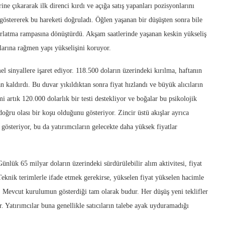
rine çıkararak ilk direnci kırdı ve açığa satış yapanları pozisyonlarını
göstererek bu hareketi doğruladı. Öğlen yaşanan bir düşüşten sonra bile
fırlatma rampasına dönüştürdü. Akşam saatlerinde yaşanan keskin yükseliş
mlarına rağmen yapı yükselişini koruyor.
el sinyallere işaret ediyor. 118.500 doların üzerindeki kırılma, haftanın
an kaldırdı. Bu duvar yıkıldıktan sonra fiyat hızlandı ve büyük alıcıların
i artık 120.000 dolarlık bir testi destekliyor ve boğalar bu psikolojik
oğru olası bir koşu olduğunu gösteriyor. Zincir üstü akışlar ayrıca
gösteriyor, bu da yatırımcıların gelecekte daha yüksek fiyatlar
lük 65 milyar doların üzerindeki sürdürülebilir alım aktivitesi, fiyat
Teknik terimlerle ifade etmek gerekirse, yükselen fiyat yükselen hacimle
. Mevcut kurulumun gösterdiği tam olarak budur. Her düşüş yeni teklifler
r. Yatırımcılar buna genellikle satıcıların talebe ayak uyduramadığı