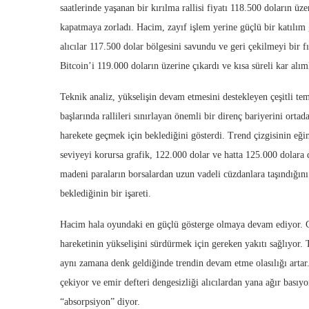
saatlerinde yaşanan bir kırılma rallisi fiyatı 118.500 doların üze
kapatmaya zorladı. Hacim, zayıf işlem yerine güçlü bir katılım 
alıcılar 117.500 dolar bölgesini savundu ve geri çekilmeyi bir 
Bitcoin’i 119.000 doların üzerine çıkardı ve kısa süreli kar alı
Teknik analiz, yükselişin devam etmesini destekleyen çeşitli tem
başlarında rallileri sınırlayan önemli bir direnç bariyerini ortad
harekete geçmek için beklediğini gösterdi. Trend çizgisinin eğim
seviyeyi korursa grafik, 122.000 dolar ve hatta 125.000 dolara d
madeni paraların borsalardan uzun vadeli cüzdanlara taşındığını 
beklediğinin bir işareti.
Hacim hala oyundaki en güçlü gösterge olmaya devam ediyor. Gün
hareketinin yükselişini sürdürmek için gereken yakıtı sağlıyor. 
aynı zamana denk geldiğinde trendin devam etme olasılığı artar
çekiyor ve emir defteri dengesizliği alıcılardan yana ağır basıyo
“absorpsiyon” diyor.