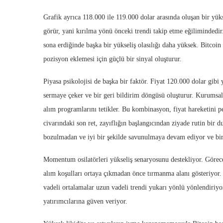
Grafik ayrıca 118.000 ile 119.000 dolar arasında oluşan bir yük
görür, yani kırılma yönü önceki trendi takip etme eğiliminded
sona erdiğinde başka bir yükseliş olasılığı daha yüksek. Bitco
pozisyon eklemesi için güçlü bir sinyal oluşturur.
Piyasa psikolojisi de başka bir faktör. Fiyat 120.000 dolar gibi 
sermaye çeker ve bir geri bildirim döngüsü oluşturur. Kurumsal 
alım programlarını tetikler. Bu kombinasyon, fiyat hareketini pe
civarındaki son ret, zayıflığın başlangıcından ziyade rutin bir
bozulmadan ve iyi bir şekilde savunulmaya devam ediyor ve bir 
Momentum osilatörleri yükseliş senaryosunu destekliyor. Görece
alım koşulları ortaya çıkmadan önce tırmanma alanı gösteriyor. 
vadeli ortalamalar uzun vadeli trendi yukarı yönlü yönlendiriyo
yatırımcılarına güven veriyor.