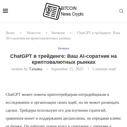
Home
Новости
Биткоин
ChatGPT в трейдинге: Ваш
AI-соратник на криптовалютных рынках
Биткоин
ChatGPT в трейдинге: Ваш AI-соратник на
криптовалютных рынках
written by
Татьяна
September 15, 2025
5 minutes read
ChatGPT может помочь криптотрейдерам-интрадейщикам в
исследовании и организации своих идей, но не может размещать
сделки. Трейдеры используют его для изучения стратегий,
сравнения монет и поддержания дисциплины, не передавая ключи
от биржи. Он работает лучше всего в сочетании с данными в