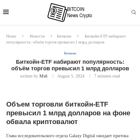
Home
Новости
Биткоин
Биткойн-ETF набирают
популярность: объём торгов превысил 1 млрд долларов
Биткоин
Биткойн-ETF набирают популярность:
объём торгов превысил 1 млрд долларов
written by
Мэй
August 5, 2024
7 minutes read
Объем торговли биткойн-ETF
превысил 1 млрд долларов на фоне
обвала криптовалют
Глава исследовательского отдела Galaxy Digital ожидает притока