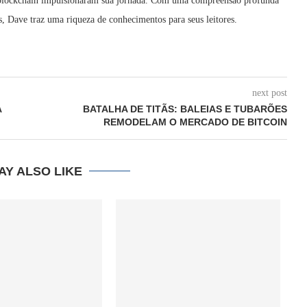
a blockchain impulsionaram sua jornada. Com uma compreensão profunda
, Dave traz uma riqueza de conhecimentos para seus leitores.
next post
À
BATALHA DE TITÃS: BALEIAS E TUBARÕES
REMODELAM O MERCADO DE BITCOIN
AY ALSO LIKE