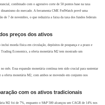
ncial, combinado com o agressivo corte de 50 pontos base na taxa
s o dinamismo do mercado. A ferramenta CME FedWatch prevê uma
ão de 7 de novembro, o que reduziria a faixa da taxa dos fundos federais
 dos preços dos ativos
 inclui moeda física em circulação, depósitos de poupança e a prazo e
 Trading Economics, a oferta monetária M2 tem mostrado um
o mês. Essa expansão monetária contínua tem sido crucial para sustentar
0 e a oferta monetária M2, com ambos se movendo em conjunto nos
ração com os ativos tradicionais
etária M2 foi de 7%, enquanto o S&P 500 alcançou um CAGR de 14% nos