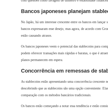
com questões como lavagem de dinheiro e estabilidade financeira
Bancos japoneses planejam stable
No Japão, há um interesse crescente entre os bancos em lançar 
bancos expressaram esse desejo, mas agora, de acordo com Grona
estão causando atrasos.
Os bancos japoneses veem o potencial das stablecoins para compe
podem oferecer transações mais rápidas e baratas, o que é atraen
planos permanecem em espera.
Concorrência em remessas de sta
As stablecoins estão apresentando uma concorrência crescente n
descobrindo que as stablecoins são uma opção conveniente. Ela
comparação com os métodos bancários tradicionais.
Os bancos estão começando a notar essa tendência e estão consi