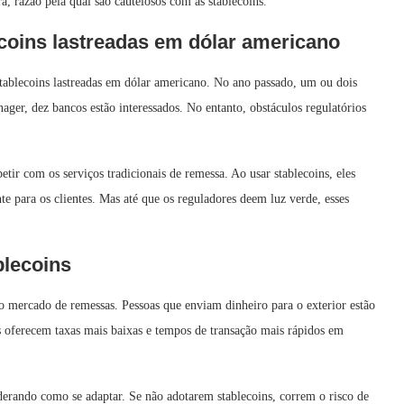
, razão pela qual são cautelosos com as stablecoins.
coins lastreadas em dólar americano
stablecoins lastreadas em dólar americano. No ano passado, um ou dois
ger, dez bancos estão interessados. No entanto, obstáculos regulatórios
tir com os serviços tradicionais de remessa. Ao usar stablecoins, eles
te para os clientes. Mas até que os reguladores deem luz verde, esses
blecoins
o mercado de remessas. Pessoas que enviam dinheiro para o exterior estão
s oferecem taxas mais baixas e tempos de transação mais rápidos em
derando como se adaptar. Se não adotarem stablecoins, correm o risco de