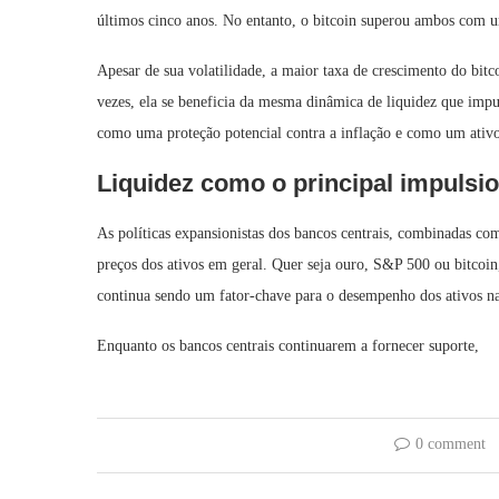
últimos cinco anos. No entanto, o bitcoin superou ambos co
Apesar de sua volatilidade, a maior taxa de crescimento do bitc
vezes, ela se beneficia da mesma dinâmica de liquidez que impul
como uma proteção potencial contra a inflação e como um ativo
Liquidez como o principal impuls
As políticas expansionistas dos bancos centrais, combinadas co
preços dos ativos em geral. Quer seja ouro, S&P 500 ou bitcoi
continua sendo um fator-chave para o desempenho dos ativos n
Enquanto os bancos centrais continuarem a fornecer suporte,
0 comment